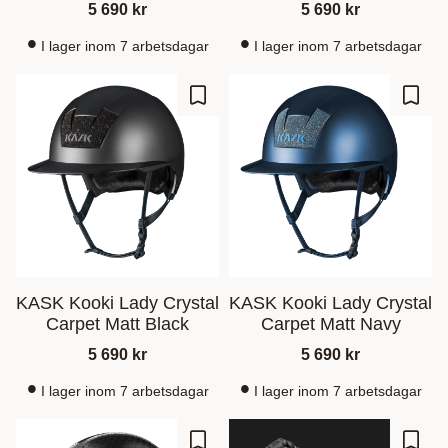
5 690
kr
5 690
kr
I lager inom 7 arbetsdagar
I lager inom 7 arbetsdagar
Zu Favoriten hinzufügen
Zu Fa
KASK Kooki Lady Crystal
KASK Kooki Lady Crystal
Carpet Matt Black
Carpet Matt Navy
5 690
kr
5 690
kr
I lager inom 7 arbetsdagar
I lager inom 7 arbetsdagar