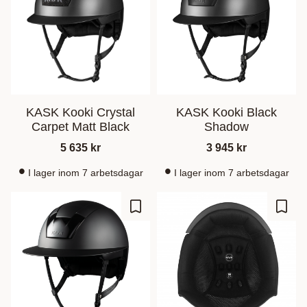
KASK Kooki Crystal
KASK Kooki Black
Carpet Matt Black
Shadow
5 635
kr
3 945
kr
I lager inom 7 arbetsdagar
I lager inom 7 arbetsdagar
Zu Favoriten hinzufügen
Zu Fa