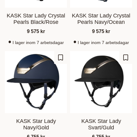
KASK Star Lady Crystal
KASK Star Lady Crystal
Pearls Black/Rose
Pearls Navy/Ocean
9 575
kr
9 575
kr
I lager inom 7 arbetsdagar
I lager inom 7 arbetsdagar
Zu Favoriten hinzufügen
Zu Fa
KASK Star Lady
KASK Star Lady
Navy/Gold
Svart/Guld
6 755
kr
6 755
kr