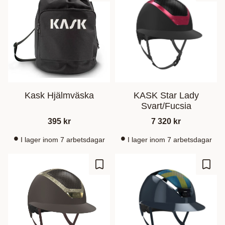
Kask Hjälmväska
KASK Star Lady
Svart/Fucsia
395
kr
7 320
kr
I lager inom 7 arbetsdagar
I lager inom 7 arbetsdagar
Zu Favoriten hinzufügen
Zu Fa