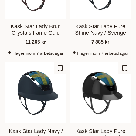
Kask Star Lady Brun
Kask Star Lady Pure
Crystals frame Guld
Shine Navy / Sverige
11 265
kr
7 885
kr
I lager inom 7 arbetsdagar
I lager inom 7 arbetsdagar
Zu Favoriten hinzufügen
Zu Fa
Kask Star Lady Navy /
Kask Star Lady Pure