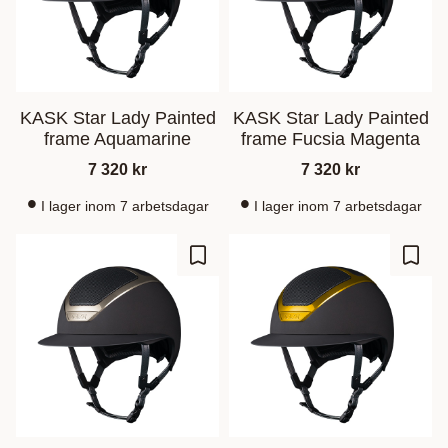
KASK Star Lady Painted
KASK Star Lady Painted
frame Aquamarine
frame Fucsia Magenta
7 320
kr
7 320
kr
I lager inom 7 arbetsdagar
I lager inom 7 arbetsdagar
Zu Favoriten hinzufügen
Zu Fa