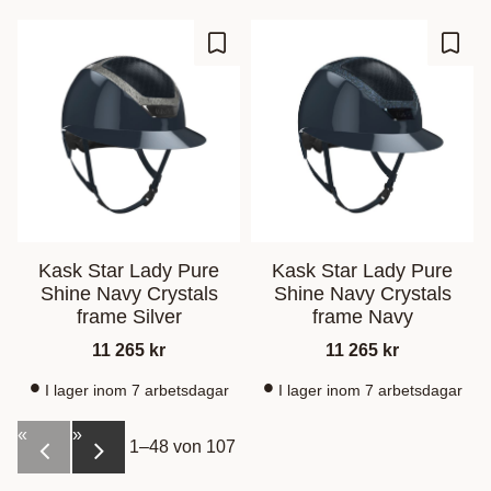
Zu Favoriten hinzufügen
Zu Fa
Kask Star Lady Pure
Kask Star Lady Pure
Shine Navy Crystals
Shine Navy Crystals
frame Silver
frame Navy
11 265
kr
11 265
kr
I lager inom 7 arbetsdagar
I lager inom 7 arbetsdagar
«
»
1–
48
von
107