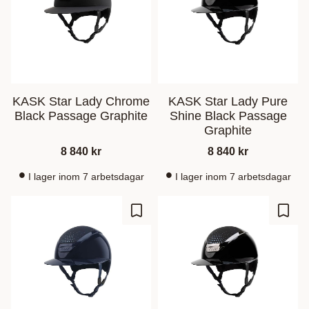
KASK Star Lady Chrome
KASK Star Lady Pure
Black Passage Graphite
Shine Black Passage
Graphite
8 840
kr
8 840
kr
I lager inom 7 arbetsdagar
I lager inom 7 arbetsdagar
Zu Favoriten hinzufügen
Zu Fa