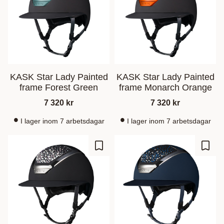
KASK Star Lady Painted
KASK Star Lady Painted
frame Forest Green
frame Monarch Orange
7 320
kr
7 320
kr
I lager inom 7 arbetsdagar
I lager inom 7 arbetsdagar
Zu Favoriten hinzufügen
Zu Fa