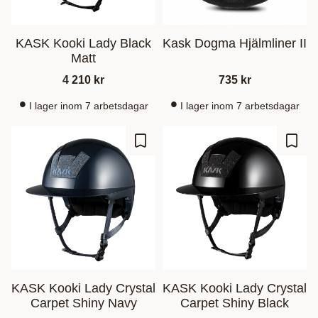
KASK Kooki Lady Black
Kask Dogma Hjälmliner II
Matt
4 210
kr
735
kr
I lager inom 7 arbetsdagar
I lager inom 7 arbetsdagar
Zu Favoriten hinzufügen
Zu Fa
KASK Kooki Lady Crystal
KASK Kooki Lady Crystal
Carpet Shiny Navy
Carpet Shiny Black