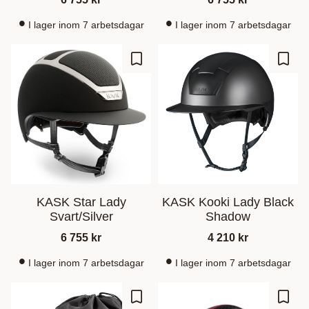
I lager inom 7 arbetsdagar
I lager inom 7 arbetsdagar
Zu Favoriten hinzufügen
Zu Fa
KASK Star Lady
KASK Kooki Lady Black
Svart/Silver
Shadow
6 755
kr
4 210
kr
I lager inom 7 arbetsdagar
I lager inom 7 arbetsdagar
Zu Favoriten hinzufügen
Zu Fa