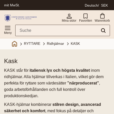
mit MwSt.
Deutsch
SEK
Menü
Mina sidor
Favoriten
Warenkorb
Ridhjälmar
KASK
RYTTARE
kask
KASK står för
italiensk lyx och högsta kvalitet
inom
ridhjälmar. Alla hjälmar tillverkas i Italien, vilket gör dem
perfekta för ryttare som värdesätter
”närproducerat”
,
goda arbetsförhållanden och full kontroll över
produktionskedjan.
KASK-hjälmar kombinerar
stilren design, avancerad
säkerhet och komfort
, med fokus på detaljer och