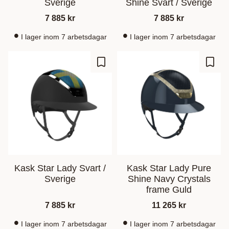
Sverige
Shine Svart / Sverige
7 885
kr
7 885
kr
I lager inom 7 arbetsdagar
I lager inom 7 arbetsdagar
Zu Favoriten hinzufügen
Zu Fa
Kask Star Lady Svart /
Kask Star Lady Pure
Sverige
Shine Navy Crystals
frame Guld
7 885
kr
11 265
kr
I lager inom 7 arbetsdagar
I lager inom 7 arbetsdagar