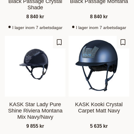
Black Passage Crystal
Black Passage Montana
Shade
8 840
kr
8 840
kr
I lager inom 7 arbetsdagar
I lager inom 7 arbetsdagar
Zu Favoriten hinzufügen
Zu Fa
KASK Star Lady Pure
KASK Kooki Crystal
Shine Riviera Montana
Carpet Matt Navy
Mix Navy/Navy
9 855
kr
5 635
kr