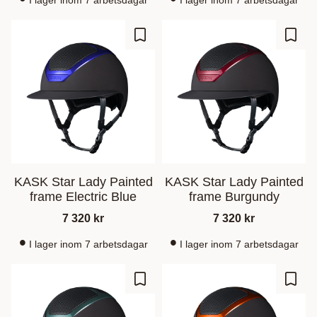
I lager inom 7 arbetsdagar
I lager inom 7 arbetsdagar
Zu Favoriten hinzufügen
Zu Fa
KASK Star Lady Painted
KASK Star Lady Painted
frame Electric Blue
frame Burgundy
7 320
kr
7 320
kr
I lager inom 7 arbetsdagar
I lager inom 7 arbetsdagar
Zu Favoriten hinzufügen
Zu Fa