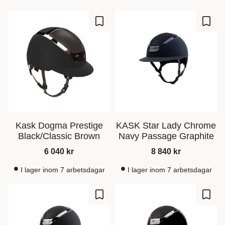
Zu Favoriten hinzufügen
Zu Fa
Kask Dogma Prestige
KASK Star Lady Chrome
Black/Classic Brown
Navy Passage Graphite
6 040
kr
8 840
kr
I lager inom 7 arbetsdagar
I lager inom 7 arbetsdagar
Zu Favoriten hinzufügen
Zu Fa