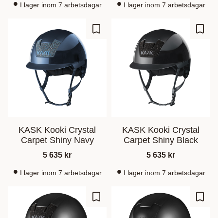
I lager inom 7 arbetsdagar
I lager inom 7 arbetsdagar
Zu Favoriten hinzufügen
Zu Fa
KASK Kooki Crystal
KASK Kooki Crystal
Carpet Shiny Navy
Carpet Shiny Black
5 635
kr
5 635
kr
I lager inom 7 arbetsdagar
I lager inom 7 arbetsdagar
Zu Favoriten hinzufügen
Zu Fa