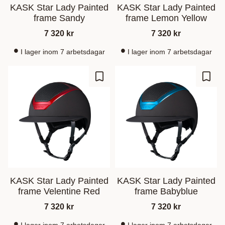
KASK Star Lady Painted
KASK Star Lady Painted
frame Sandy
frame Lemon Yellow
7 320
kr
7 320
kr
I lager inom 7 arbetsdagar
I lager inom 7 arbetsdagar
Zu Favoriten hinzufügen
Zu Fa
KASK Star Lady Painted
KASK Star Lady Painted
frame Velentine Red
frame Babyblue
7 320
kr
7 320
kr