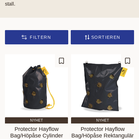
stall.
FILTERN
SORTIEREN
Zu Favoriten hinzufügen
Zu Fa
NYHET
NYHET
Protector Hayflow
Protector Hayflow
Bag/Höpåse Cylinder
Bag/Höpåse Rektangulär