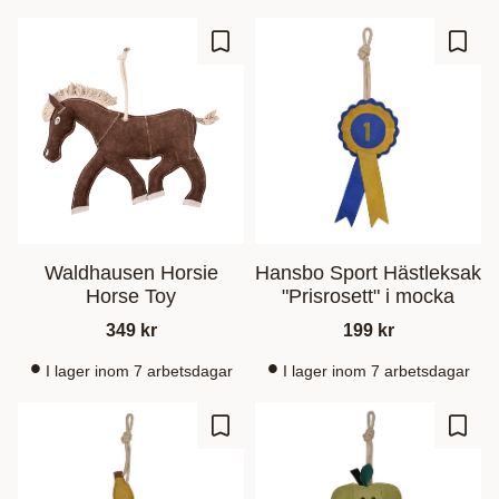
Zu Favoriten hinzufügen
Zu Fa
Waldhausen Horsie
Hansbo Sport Hästleksak
Horse Toy
"Prisrosett" i mocka
349
kr
199
kr
I lager inom 7 arbetsdagar
I lager inom 7 arbetsdagar
Zu Favoriten hinzufügen
Zu Fa