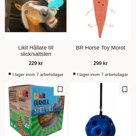
Likit Hållare till
BR Horse Toy Morot
slick/saltsten
229
kr
299
kr
I lager inom 7 arbetsdagar
I lager inom 7 arbetsdagar
Zu Favoriten hinzufügen
Zu Fa