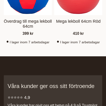
Överdrag till mega lekboll
Mega lekboll 64cm Röd
64cm
399
kr
410
kr
I lager inom 7 arbetsdagar
I lager inom 7 arbetsdagar
Våra kunder ger oss sitt förtroende
⭐️⭐️⭐️⭐️⭐️ 4,9
Våra kunder har givit oss ett betyg på 4,9 på Trustpilot,