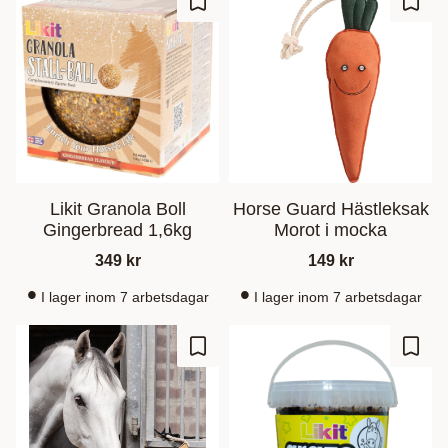
Zu Favoriten hinzufügen
Zu Fa
Likit Granola Boll
Horse Guard Hästleksak
Gingerbread 1,6kg
Morot i mocka
349
kr
149
kr
I lager inom 7 arbetsdagar
I lager inom 7 arbetsdagar
Zu Favoriten hinzufügen
Zu Fa