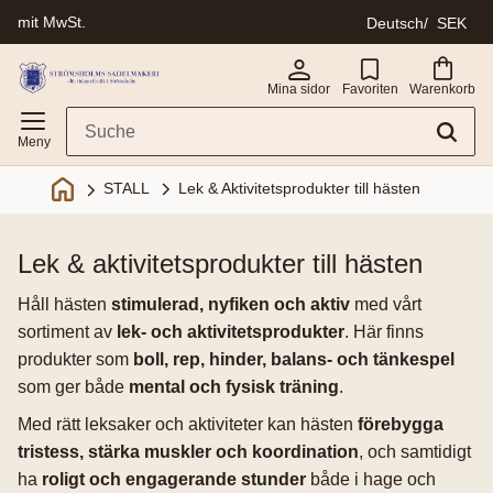
mit MwSt.
Deutsch
SEK
Menü
Mina sidor
Favoriten
Warenkorb
Lek & Aktivitetsprodukter till hästen
STALL
lek & aktivitetsprodukter till hästen
Håll hästen
stimulerad, nyfiken och aktiv
med vårt
sortiment av
lek- och aktivitetsprodukter
. Här finns
produkter som
boll, rep, hinder, balans- och tänkespel
som ger både
mental och fysisk träning
.
Med rätt leksaker och aktiviteter kan hästen
förebygga
tristess, stärka muskler och koordination
, och samtidigt
ha
roligt och engagerande stunder
både i hage och