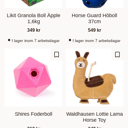
Likit Granola Boll Äpple
Horse Guard Höboll
1,6kg
37cm
349
kr
549
kr
I lager inom 7 arbetsdagar
I lager inom 7 arbetsdagar
Zu Favoriten hinzufügen
Zu Fa
Shires Foderboll
Waldhausen Lottie Lama
Horse Toy