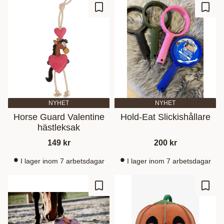
Zu Favoriten hinzufügen
Zu Fa
NYHET
NYHET
Horse Guard Valentine
Hold-Eat Slickishållare
hästleksak
149
kr
200
kr
I lager inom 7 arbetsdagar
I lager inom 7 arbetsdagar
Zu Favoriten hinzufügen
Zu Fa