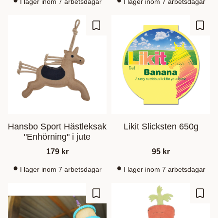
I lager inom 7 arbetsdagar
I lager inom 7 arbetsdagar
Zu Favoriten hinzufügen
Zu Fa
Hansbo Sport Hästleksak
Likit Slicksten 650g
"Enhörning" i jute
179
kr
95
kr
I lager inom 7 arbetsdagar
I lager inom 7 arbetsdagar
Zu Favoriten hinzufügen
Zu Fa