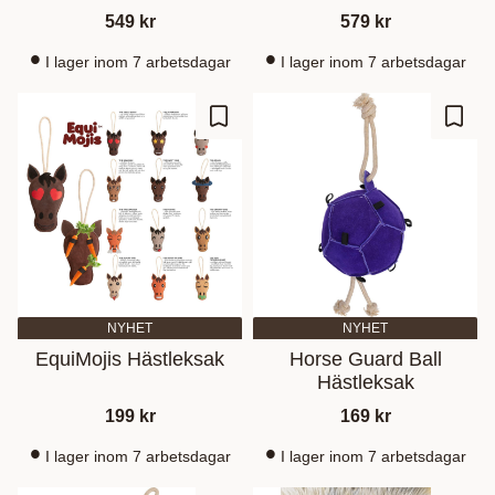
549
kr
579
kr
I lager inom 7 arbetsdagar
I lager inom 7 arbetsdagar
Zu Favoriten hinzufügen
Zu Fa
NYHET
NYHET
EquiMojis Hästleksak
Horse Guard Ball
Hästleksak
199
kr
169
kr
I lager inom 7 arbetsdagar
I lager inom 7 arbetsdagar