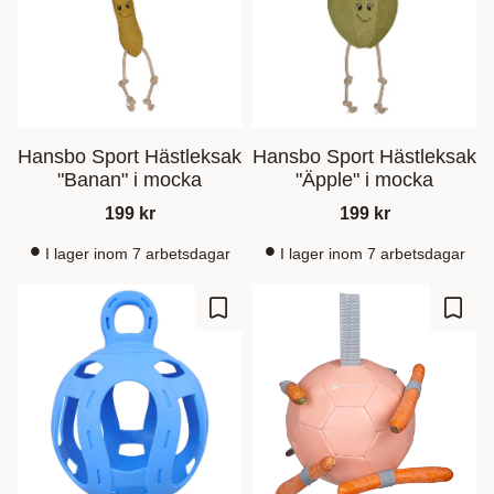
Hansbo Sport Hästleksak
Hansbo Sport Hästleksak
"Banan" i mocka
"Äpple" i mocka
199
kr
199
kr
I lager inom 7 arbetsdagar
I lager inom 7 arbetsdagar
Zu Favoriten hinzufügen
Zu Fa