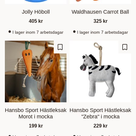
Jolly Höboll
Waldhausen Carrot Ball
405
kr
325
kr
I lager inom 7 arbetsdagar
I lager inom 7 arbetsdagar
Zu Favoriten hinzufügen
Zu Fa
Hansbo Sport Hästleksak
Hansbo Sport Hästleksak
Morot i mocka
"Zebra" i mocka
199
kr
229
kr