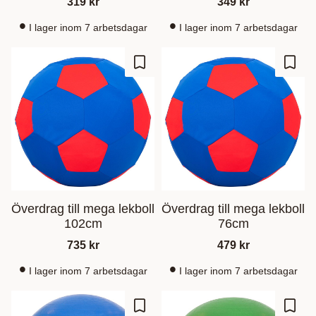
319
kr
349
kr
I lager inom 7 arbetsdagar
I lager inom 7 arbetsdagar
Zu Favoriten hinzufügen
Zu Fa
Överdrag till mega lekboll
Överdrag till mega lekboll
102cm
76cm
735
kr
479
kr
I lager inom 7 arbetsdagar
I lager inom 7 arbetsdagar
Zu Favoriten hinzufügen
Zu Fa