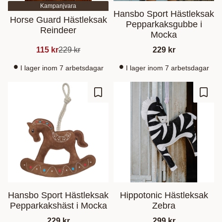
Kampanjvara
Hansbo Sport Hästleksak
Horse Guard Hästleksak
Pepparkaksgubbe i
Reindeer
Mocka
115
kr
229
kr
229
kr
I lager inom 7 arbetsdagar
I lager inom 7 arbetsdagar
Zu Favoriten hinzufügen
Zu Fa
Hansbo Sport Hästleksak
Hippotonic Hästleksak
Pepparkakshäst i Mocka
Zebra
229
kr
299
kr