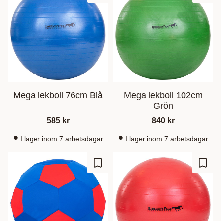
Mega lekboll 76cm Blå
Mega lekboll 102cm
Grön
585
kr
840
kr
I lager inom 7 arbetsdagar
I lager inom 7 arbetsdagar
Zu Favoriten hinzufügen
Zu Fa