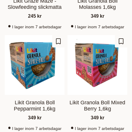
Likit Graze Maze -
Likit Granola Boll
Slowfeeding slickmatta
Molasses 1,6kg
245
kr
349
kr
I lager inom 7 arbetsdagar
I lager inom 7 arbetsdagar
Zu Favoriten hinzufügen
Zu Fa
Likit Granola Boll
Likit Granola Boll Mixed
Pepparmint 1,6kg
Berry 1,6kg
349
kr
349
kr
I lager inom 7 arbetsdagar
I lager inom 7 arbetsdagar