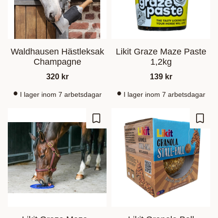
Waldhausen Hästleksak
Likit Graze Maze Paste
Champagne
1,2kg
320
kr
139
kr
I lager inom 7 arbetsdagar
I lager inom 7 arbetsdagar
Zu Favoriten hinzufügen
Zu Fa