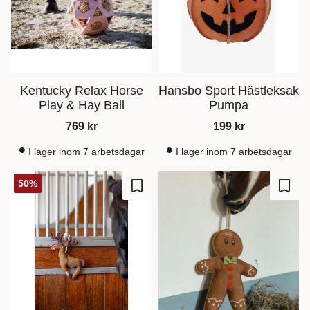
Kentucky Relax Horse
Hansbo Sport Hästleksak
Play & Hay Ball
Pumpa
769
kr
199
kr
I lager inom 7 arbetsdagar
I lager inom 7 arbetsdagar
50
%
Zu Favoriten hinzufügen
Zu Fa