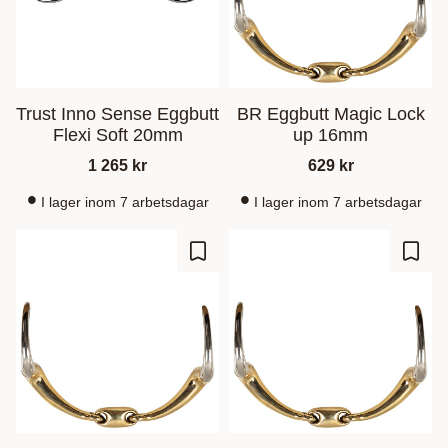
Trust Inno Sense Eggbutt
BR Eggbutt Magic Lock
Flexi Soft 20mm
up 16mm
1 265
kr
629
kr
I lager inom 7 arbetsdagar
I lager inom 7 arbetsdagar
Zu Favoriten hinzufügen
Zu Fa