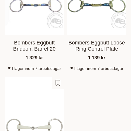
Bombers Eggbutt
Bombers Eggbutt Loose
Bridoon, Barrel 20
Ring Control Plate
1 329
kr
1 139
kr
I lager inom 7 arbetsdagar
I lager inom 7 arbetsdagar
Zu Favoriten hinzufügen