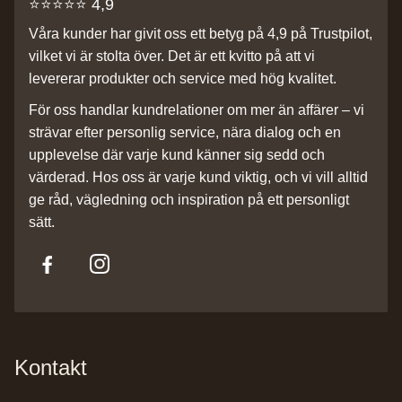
⭐️⭐️⭐️⭐️⭐️ 4,9
Våra kunder har givit oss ett betyg på 4,9 på Trustpilot,
vilket vi är stolta över. Det är ett kvitto på att vi
levererar produkter och service med hög kvalitet.
För oss handlar kundrelationer om mer än affärer – vi
strävar efter personlig service, nära dialog och en
upplevelse där varje kund känner sig sedd och
värderad. Hos oss är varje kund viktig, och vi vill alltid
ge råd, vägledning och inspiration på ett personligt
sätt.
Kontakt