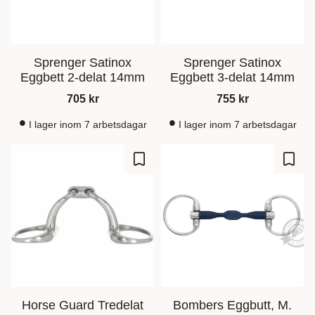
Sprenger Satinox
Sprenger Satinox
Eggbett 2-delat 14mm
Eggbett 3-delat 14mm
705
kr
755
kr
I lager inom 7 arbetsdagar
I lager inom 7 arbetsdagar
Zu Favoriten hinzufügen
Zu Fa
Horse Guard Tredelat
Bombers Eggbutt, M.