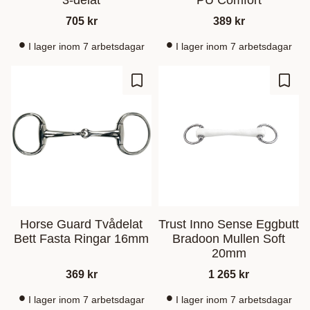
3-delat
PU Comfort
705
kr
389
kr
I lager inom 7 arbetsdagar
I lager inom 7 arbetsdagar
Zu Favoriten hinzufügen
Zu Fa
Horse Guard Tvådelat
Trust Inno Sense Eggbutt
Bett Fasta Ringar 16mm
Bradoon Mullen Soft
20mm
369
kr
1 265
kr
I lager inom 7 arbetsdagar
I lager inom 7 arbetsdagar