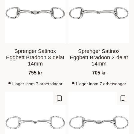
Sprenger Satinox
Sprenger Satinox
Eggbett Bradoon 3-delat
Eggbett Bradoon 2-delat
14mm
14mm
755
kr
705
kr
I lager inom 7 arbetsdagar
I lager inom 7 arbetsdagar
Zu Favoriten hinzufügen
Zu Fa