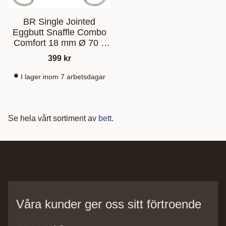
BR Single Jointed
Eggbutt Snaffle Combo
Comfort 18 mm Ø 70 x
45 mm
399
kr
I lager inom 7 arbetsdagar
Se hela vårt sortiment av
bett
.
Våra kunder ger oss sitt förtroende