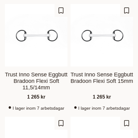
Zu Favoriten hinzufügen
Zu Fa
Trust Inno Sense Eggbutt
Trust Inno Sense Eggbutt
Bradoon Flexi Soft
Bradoon Flexi Soft 15mm
11,5/14mm
1 265
kr
1 265
kr
I lager inom 7 arbetsdagar
I lager inom 7 arbetsdagar
Zu Favoriten hinzufügen
Zu Fa