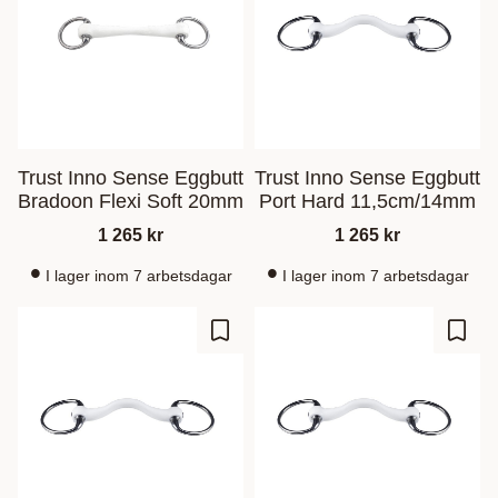
Trust Inno Sense Eggbutt
Trust Inno Sense Eggbutt
Bradoon Flexi Soft 20mm
Port Hard 11,5cm/14mm
1 265
kr
1 265
kr
I lager inom 7 arbetsdagar
I lager inom 7 arbetsdagar
Zu Favoriten hinzufügen
Zu Fa