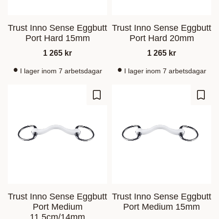
Trust Inno Sense Eggbutt
Trust Inno Sense Eggbutt
Port Hard 15mm
Port Hard 20mm
1 265
kr
1 265
kr
I lager inom 7 arbetsdagar
I lager inom 7 arbetsdagar
Zu Favoriten hinzufügen
Zu Fa
Trust Inno Sense Eggbutt
Trust Inno Sense Eggbutt
Port Medium
Port Medium 15mm
11,5cm/14mm