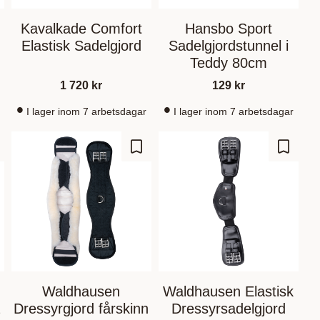
Kavalkade Comfort
Hansbo Sport
Elastisk Sadelgjord
Sadelgjordstunnel i
Teddy 80cm
1 720
kr
129
kr
I lager inom 7 arbetsdagar
I lager inom 7 arbetsdagar
 Favoriten hinzufügen
Zu Favoriten hinzufügen
Zu Fav
Waldhausen
Waldhausen Elastisk
a
Dressyrgjord fårskinn
Dressyrsadelgjord