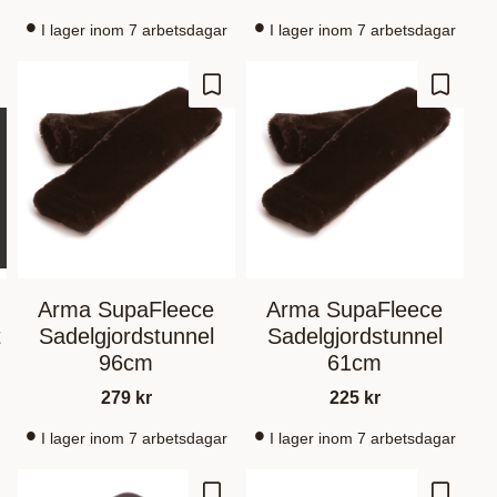
I lager inom 7 arbetsdagar
I lager inom 7 arbetsdagar
 Favoriten hinzufügen
Zu Favoriten hinzufügen
Zu Fav
Arma SupaFleece
Arma SupaFleece
t
Sadelgjordstunnel
Sadelgjordstunnel
96cm
61cm
279
kr
225
kr
I lager inom 7 arbetsdagar
I lager inom 7 arbetsdagar