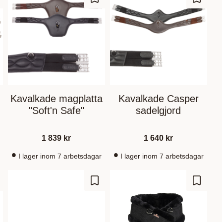
 Favoriten hinzufügen
Zu Favoriten hinzufügen
Zu Fav
Kavalkade magplatta
Kavalkade Casper
"Soft'n Safe"
sadelgjord
1 839
kr
1 640
kr
I lager inom 7 arbetsdagar
I lager inom 7 arbetsdagar
 Favoriten hinzufügen
Zu Favoriten hinzufügen
Zu Fav