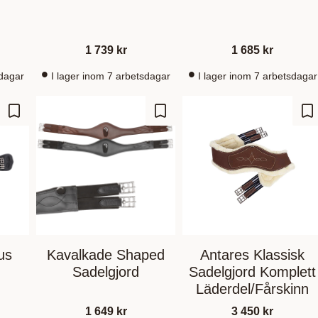
1 739
kr
1 685
kr
sdagar
I lager inom 7 arbetsdagar
I lager inom 7 arbetsdagar
Zu Favoriten hinzufügen
Zu Favoriten hinzufügen
Zu
us
Kavalkade Shaped
Antares Klassisk
Sadelgjord
Sadelgjord Komplett
Läderdel/Fårskinn
1 649
kr
3 450
kr