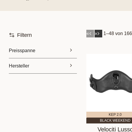
«
»
1–
48
von
16
Filtern
Preisspanne
Hersteller
85
5 560
Acavallo
2
Amerigo
2
Antares
5
Arma
2
Mehr anzeigen
KEP 2.0
BLACK WEEKEND
Velociti Luss