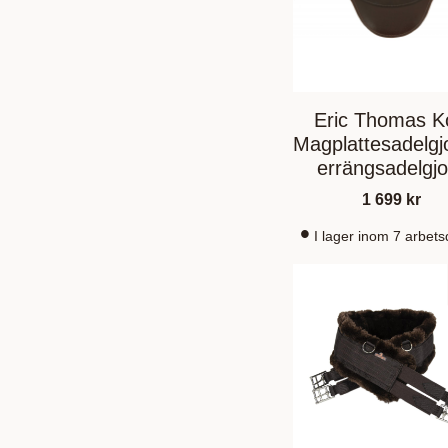
Eric Thomas K
Magplattesadelgj
errängsadelgjo
Brun
1 699
kr
I lager inom 7 arbet