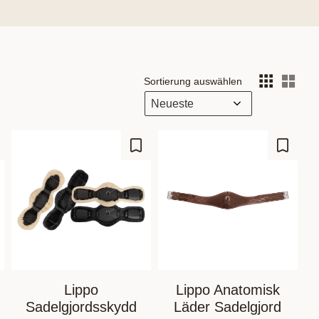
Sortierung auswählen
Anz
 Favoriten hinzufügen
Zu Favoriten hinzufügen
Zu Fav
Lippo
Lippo Anatomisk
Sadelgjordsskydd
Läder Sadelgjord