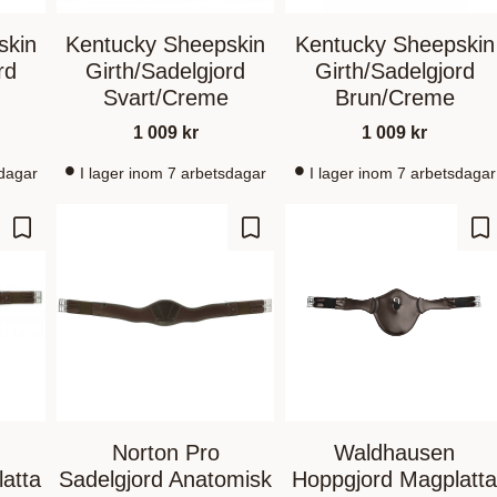
skin
Kentucky Sheepskin
Kentucky Sheepskin
rd
Girth/Sadelgjord
Girth/Sadelgjord
Svart/Creme
Brun/Creme
1 009
kr
1 009
kr
sdagar
I lager inom 7 arbetsdagar
I lager inom 7 arbetsdagar
Zu Favoriten hinzufügen
Zu Favoriten hinzufügen
Zu
Norton Pro
Waldhausen
atta
Sadelgjord Anatomisk
Hoppgjord Magplatt