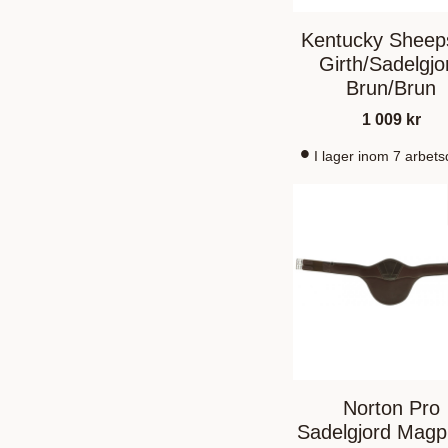
Kentucky Sheep
Girth/Sadelgjo
Brun/Brun
1 009
kr
I lager inom 7 arbet
Norton Pro
Sadelgjord Magpl