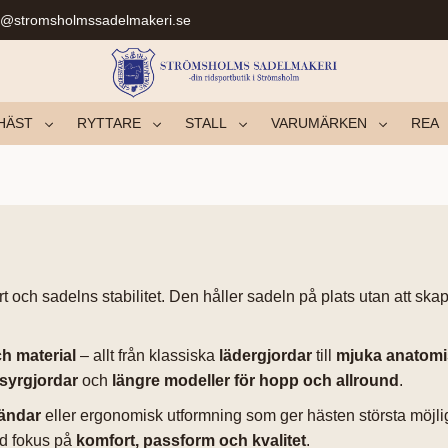
r@stromsholmssadelmakeri.se
HÄST
RYTTARE
STALL
VARUMÄRKEN
REA
ch sadelns stabilitet. Den håller sadeln på plats utan att skapa 
ch material
– allt från klassiska
lädergjordar
till
mjuka anatomis
ssyrgjordar
och
längre modeller för hopp och allround
.
 ändar
eller ergonomisk utformning som ger hästen största möjliga
ed fokus på
komfort, passform och kvalitet
.