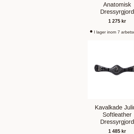
Anatomisk
Dressyrgjord
1 275
kr
I lager inom 7 arbet
Kavalkade Juli
Softleather
Dressyrgjord
1 485
kr