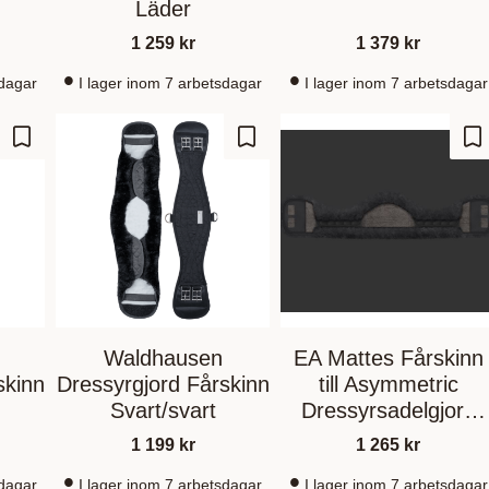
Läder
1 259
kr
1 379
kr
sdagar
I lager inom 7 arbetsdagar
I lager inom 7 arbetsdagar
Zu Favoriten hinzufügen
Zu Favoriten hinzufügen
Zu
Waldhausen
EA Mattes Fårskinn
skinn
Dressyrgjord Fårskinn
till Asymmetric
Svart/svart
Dressyrsadelgjord
Graphite/Black
1 199
kr
1 265
kr
sdagar
I lager inom 7 arbetsdagar
I lager inom 7 arbetsdagar