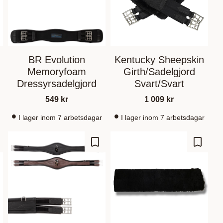
BR Evolution
Kentucky Sheepskin
Memoryfoam
Girth/Sadelgjord
Dressyrsadelgjord
Svart/Svart
549
kr
1 009
kr
I lager inom 7 arbetsdagar
I lager inom 7 arbetsdagar
 Favoriten hinzufügen
Zu Favoriten hinzufügen
Zu Fav