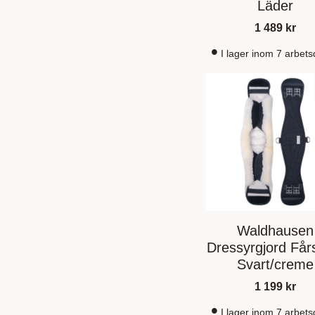
Läder
1 489
kr
I lager inom 7 arbet
Waldhausen
Dressyrgjord Får
Svart/creme
1 199
kr
I lager inom 7 arbet