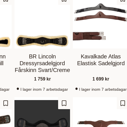
Zu Favoriten hinzufügen
Zu Favoriten hinzufügen
Zu
inn
BR Lincoln
Kavalkade Atlas
ll
Dressyrsadelgjord
Elastisk Sadelgjord
Fårskinn Svart/Creme
1 759
kr
1 699
kr
sdagar
I lager inom 7 arbetsdagar
I lager inom 7 arbetsdagar
Zu Favoriten hinzufügen
Zu Favoriten hinzufügen
Zu