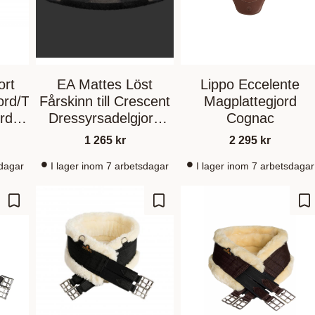
ort
EA Mattes Löst
Lippo Eccelente
ord/T
Fårskinn till Crescent
Magplattegjord
rd
Dressyrsadelgjord
Cognac
Black/Black
1 265
kr
2 295
kr
sdagar
I lager inom 7 arbetsdagar
I lager inom 7 arbetsdagar
Zu Favoriten hinzufügen
Zu Favoriten hinzufügen
Zu