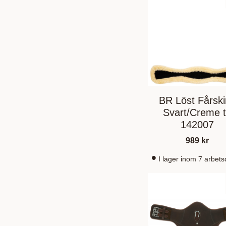
BR Löst Fårsk
Svart/Creme ti
142007
989
kr
I lager inom 7 arbet