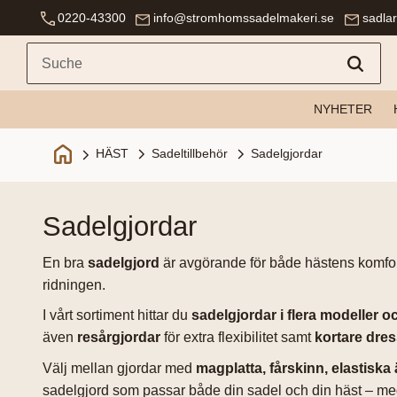
0220-43300
info@stromhomssadelmakeri.se
sadla
NYHETER
Sadeltillbehör
Sadelgjordar
HÄST
sadelgjordar
En bra
sadelgjord
är avgörande för både hästens komfort o
ridningen.
I vårt sortiment hittar du
sadelgjordar i flera modeller o
även
resårgjordar
för extra flexibilitet samt
kortare dre
Välj mellan gjordar med
magplatta, fårskinn, elastiska
sadelgjord som passar både din sadel och din häst – m