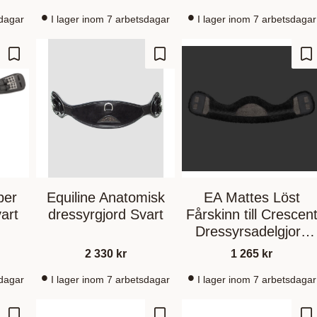
sdagar
I lager inom 7 arbetsdagar
I lager inom 7 arbetsdagar
Zu Favoriten hinzufügen
Zu Favoriten hinzufügen
Zu
per
Equiline Anatomisk
EA Mattes Löst
art
dressyrgjord Svart
Fårskinn till Crescen
Dressyrsadelgjord
Black/Black 65cm
2 330
kr
1 265
kr
sdagar
I lager inom 7 arbetsdagar
I lager inom 7 arbetsdagar