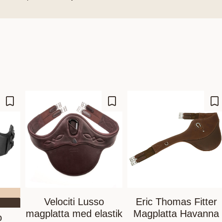
6
Zu Favoriten hinzufügen
Zu Favoriten hinzufügen
Zu
Velociti Lusso
Eric Thomas Fitter
magplatta med elastik
Magplatta Havanna
o