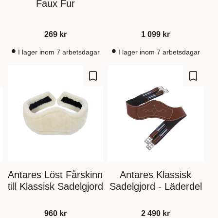
Faux Fur
269
kr
1 099
kr
I lager inom 7 arbetsdagar
I lager inom 7 arbetsdagar
 Favoriten hinzufügen
Zu Favoriten hinzufügen
Zu Fav
Antares Löst Fårskinn
Antares Klassisk
till Klassisk Sadelgjord
Sadelgjord - Läderdel
960
kr
2 490
kr