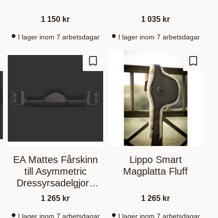
1 150
kr
1 035
kr
I lager inom 7 arbetsdagar
I lager inom 7 arbetsdagar
 Favoriten hinzufügen
Zu Favoriten hinzufügen
Zu Fav
EA Mattes Fårskinn
Lippo Smart
till Asymmetric
Magplatta Fluff
Dressyrsadelgjord
Graphite/Graphite
1 265
kr
1 265
kr
I lager inom 7 arbetsdagar
I lager inom 7 arbetsdagar