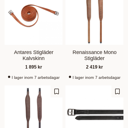
Antares Stigläder
Renaissance Mono
Kalvskinn
Stigläder
1 895
kr
2 419
kr
I lager inom 7 arbetsdagar
I lager inom 7 arbetsdagar
Zu Favoriten hinzufügen
Zu Fa