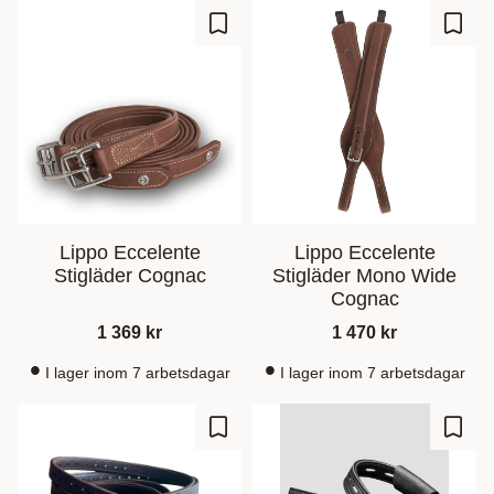
Zu Favoriten hinzufügen
Zu Fa
Lippo Eccelente
Lippo Eccelente
Stigläder Cognac
Stigläder Mono Wide
Cognac
1 369
kr
1 470
kr
I lager inom 7 arbetsdagar
I lager inom 7 arbetsdagar
Zu Favoriten hinzufügen
Zu Fa