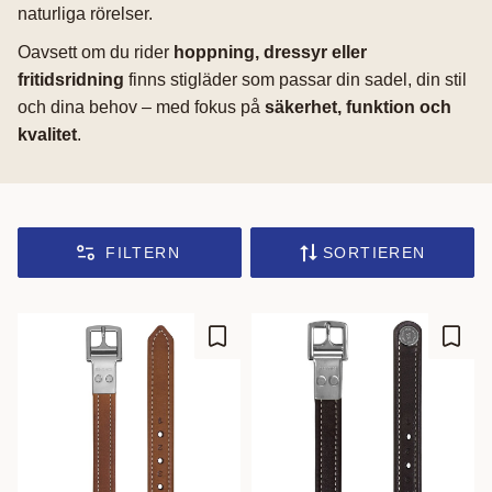
naturliga rörelser.
Oavsett om du rider
hoppning, dressyr eller
fritidsridning
finns stigläder som passar din sadel, din stil
och dina behov – med fokus på
säkerhet, funktion och
kvalitet
.
FILTERN
SORTIEREN
Zu Favoriten hinzufügen
Zu Fa