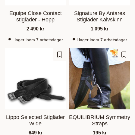
Equipe Close Contact
Signature By Antares
stigläder - Hopp
Stigläder Kalvskinn
2 490
kr
1 095
kr
I lager inom 7 arbetsdagar
I lager inom 7 arbetsdagar
Zu Favoriten hinzufügen
Zu Fa
Lippo Selected Stigläder
EQUILIBRIUM Symmetry
Wide
Straps
649
kr
195
kr