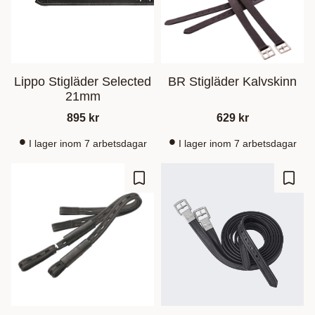
Lippo Stigläder Selected
BR Stigläder Kalvskinn
21mm
895
kr
629
kr
I lager inom 7 arbetsdagar
I lager inom 7 arbetsdagar
Zu Favoriten hinzufügen
Zu Fa