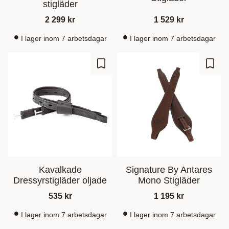
stigläder
2 299
kr
1 529
kr
I lager inom 7 arbetsdagar
I lager inom 7 arbetsdagar
Zu Favoriten hinzufügen
Zu Fa
Kavalkade
Signature By Antares
Dressyrstigläder oljade
Mono Stigläder
535
kr
1 195
kr
I lager inom 7 arbetsdagar
I lager inom 7 arbetsdagar