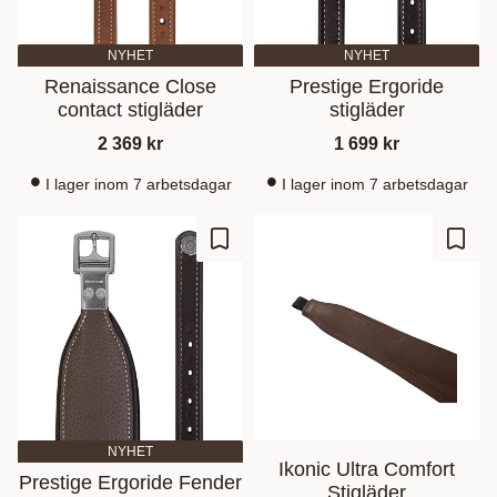
NYHET
NYHET
Renaissance Close
Prestige Ergoride
contact stigläder
stigläder
2 369
kr
1 699
kr
I lager inom 7 arbetsdagar
I lager inom 7 arbetsdagar
Zu Favoriten hinzufügen
Zu Fa
NYHET
Ikonic Ultra Comfort
Prestige Ergoride Fender
Stigläder