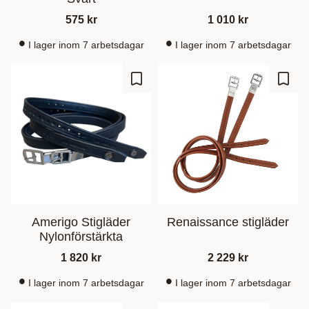
575
kr
1 010
kr
I lager inom 7 arbetsdagar
I lager inom 7 arbetsdagar
Zu Favoriten hinzufügen
Zu Fa
Amerigo Stigläder
Renaissance stigläder
Nylonförstärkta
1 820
kr
2 229
kr
I lager inom 7 arbetsdagar
I lager inom 7 arbetsdagar