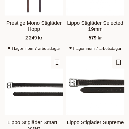
Prestige Mono Stigläder
Lippo Stigläder Selected
Hopp
19mm
2 249
kr
579
kr
I lager inom 7 arbetsdagar
I lager inom 7 arbetsdagar
Zu Favoriten hinzufügen
Zu Fa
Lippo Stigläder Smart -
Lippo Stigläder Supreme
Svart