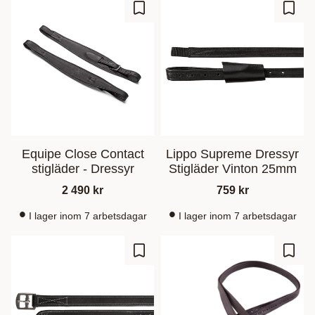
Zu Favoriten hinzufügen
Zu Fa
Equipe Close Contact
Lippo Supreme Dressyr
stigläder - Dressyr
Stigläder Vinton 25mm
2 490
kr
759
kr
I lager inom 7 arbetsdagar
I lager inom 7 arbetsdagar
Zu Favoriten hinzufügen
Zu Fa