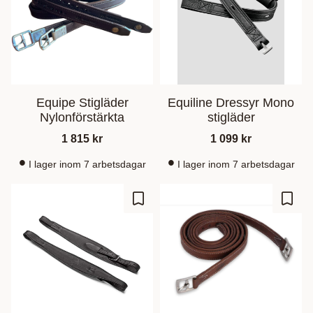
Equipe Stigläder
Equiline Dressyr Mono
Nylonförstärkta
stigläder
1 815
kr
1 099
kr
I lager inom 7 arbetsdagar
I lager inom 7 arbetsdagar
Zu Favoriten hinzufügen
Zu Fa