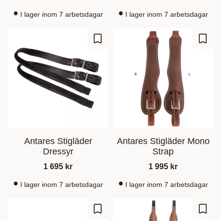
I lager inom 7 arbetsdagar
I lager inom 7 arbetsdagar
Zu Favoriten hinzufügen
Zu Fa
Antares Stigläder
Antares Stigläder Mono
Dressyr
Strap
1 695
kr
1 995
kr
I lager inom 7 arbetsdagar
I lager inom 7 arbetsdagar
Zu Favoriten hinzufügen
Zu Fa