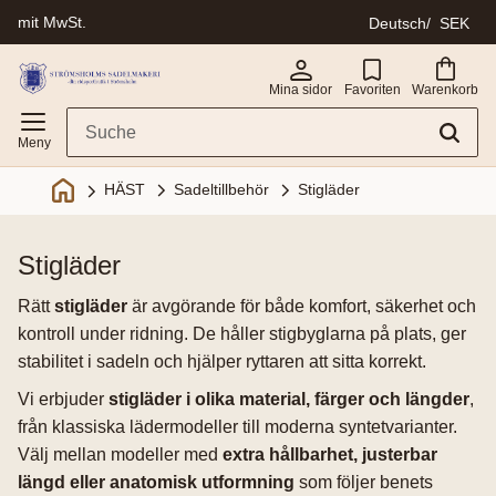
mit MwSt.
Deutsch
SEK
Menü
Mina sidor
Favoriten
Warenkorb
Sadeltillbehör
Stigläder
HÄST
stigläder
Rätt
stigläder
är avgörande för både komfort, säkerhet och
kontroll under ridning. De håller stigbyglarna på plats, ger
stabilitet i sadeln och hjälper ryttaren att sitta korrekt.
Vi erbjuder
stigläder i olika material, färger och längder
,
från klassiska lädermodeller till moderna syntetvarianter.
Välj mellan modeller med
extra hållbarhet, justerbar
längd eller anatomisk utformning
som följer benets