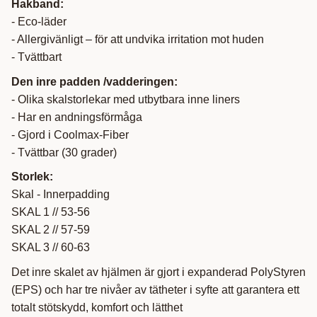
Hakband:
- Eco-läder
- Allergivänligt – för att undvika irritation mot huden
- Tvättbart
Den inre padden /vadderingen:
- Olika skalstorlekar med utbytbara inne liners
- Har en andningsförmåga
- Gjord i Coolmax-Fiber
- Tvättbar (30 grader)
Storlek:
Skal - Innerpadding
SKAL 1 // 53-56
SKAL 2 // 57-59
SKAL 3 // 60-63
Det inre skalet av hjälmen är gjort i expanderad PolyStyren
(EPS) och har tre nivåer av tätheter i syfte att garantera ett
totalt stötskydd, komfort och lätthet