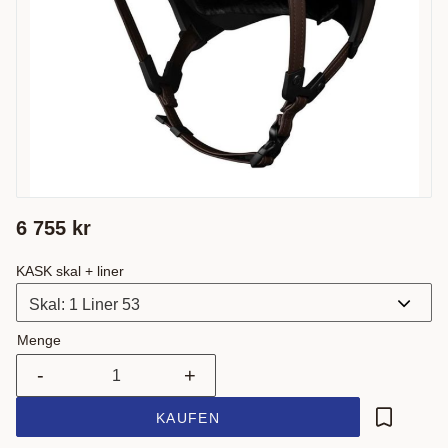
6 755
kr
KASK skal + liner
Menge
-
+
KAUFEN
Zu Favor