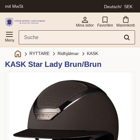
mit MwSt.
Deutsch
SEK
Menü
Mina sidor
Favoriten
Warenkorb
Ridhjälmar
KASK
RYTTARE
KASK Star Lady Brun/Brun