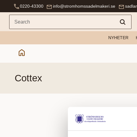
0220-43300
info@stromhomssadelmakeri.se
sadla
NYHETER
cottex