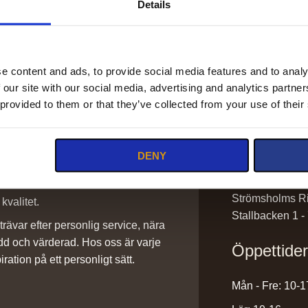
Details
e content and ads, to provide social media features and to analy
 our site with our social media, advertising and analytics partn
Kontakt
 provided to them or that they’ve collected from your use of their
info@stromsho
DENY
sadlar@stroms
0220-43300
ilket vi är stolta över. Det är ett
Strömsholms Ri
kvalitet.
Stallbacken 1 -
rävar efter personlig service, nära
dd och värderad. Hos oss är varje
Öppettide
iration på ett personligt sätt.
Mån - Fre: 10-1