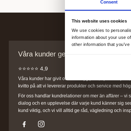
Consent
This website uses cookies
We use cookies to personalis
information about your use of
other information that you’ve
Våra kunder ger oss sitt förtroende
⭐️⭐️⭐️⭐️⭐️ 4,9
Våra kunder har givit oss ett betyg på 4,9 på Trustpilot, v
kvitto på att vi levererar produkter och service med hög 
För oss handlar kundrelationer om mer än affärer – vi st
dialog och en upplevelse där varje kund känner sig se
kund viktig, och vi vill alltid ge råd, vägledning och insp