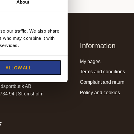
About
se our traffic. We also share
ers who may combine it with
Information
 services.
lmssadelmakeri.se
my pages
ALLOW ALL
holmssadelmakeri.se
terms and conditions
complaint and return
dsportbutik AB
policy and cookies
 734 94 | Strömsholm
r
7