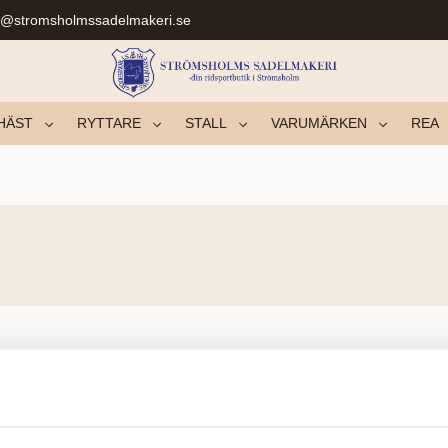
r@stromsholmssadelmakeri.se
HÄST
RYTTARE
STALL
VARUMÄRKEN
REA
No products found.