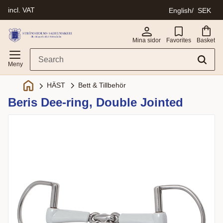
incl. VAT
English
SEK
Menu
Mina sidor
Favorites
Basket
Bett & Tillbehör
HÄST
Beris Dee-ring, Double Jointed