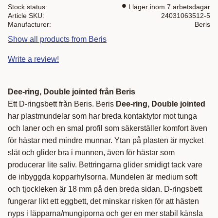
Stock status
I lager inom 7 arbetsdagar
Article SKU
24031063512-5
Manufacturer
Beris
Show all products from Beris
Write a review!
Dee-ring, Double jointed från Beris
Ett D-ringsbett från Beris. Beris
Dee-ring, Double jointed
har plastmundelar som har breda kontaktytor mot tunga
och laner och en smal profil som säkerställer komfort även
för hästar med mindre munnar. Ytan på plasten är mycket
slät och glider bra i munnen, även för hästar som
producerar lite saliv. Bettringarna glider smidigt tack vare
de inbyggda kopparhylsorna. Mundelen är medium soft
och tjockleken är 18 mm på den breda sidan. D-ringsbett
fungerar likt ett eggbett, det minskar risken för att hästen
nyps i läpparna/mungiporna och ger en mer stabil känsla