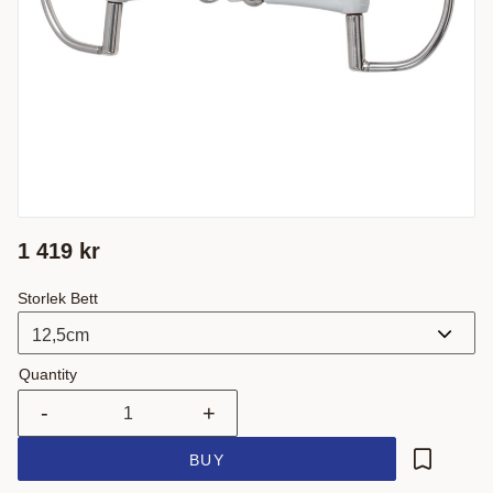
1 419
kr
Storlek Bett
Quantity
-
+
BUY
Add to fa