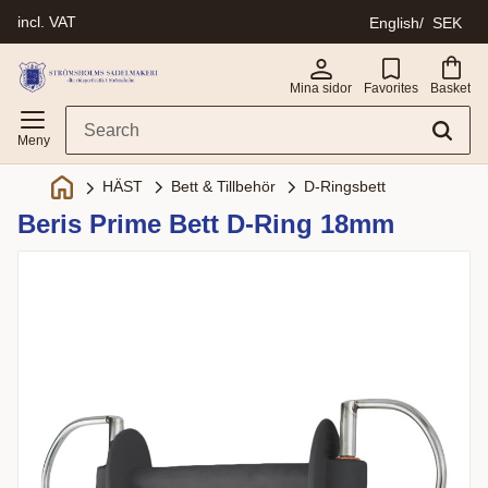
incl. VAT
English
SEK
Menu
Mina sidor
Favorites
Basket
Bett & Tillbehör
D-Ringsbett
HÄST
Beris Prime Bett D-Ring 18mm