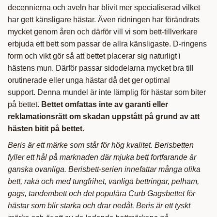
decennierna och aveln har blivit mer specialiserad vilket
har gett känsligare hästar. Även ridningen har förändrats
mycket genom åren och därför vill vi som bett-tillverkare
erbjuda ett bett som passar de allra känsligaste. D-ringens
form och vikt gör så att bettet placerar sig naturligt i
hästens mun. Därför passar sidodelarna mycket bra till
orutinerade eller unga hästar då det ger optimal
support. Denna mundel är inte lämplig för hästar som biter
på bettet.
Bettet omfattas inte av garanti eller
reklamationsrätt om skadan uppstått på grund av att
hästen bitit på bettet.
Beris är ett märke som står för hög kvalitet. Berisbetten
fyller ett hål på marknaden där mjuka bett fortfarande är
ganska ovanliga. Berisbett-serien innefattar många olika
bett, raka och med tungfrihet, vanliga bettringar, pelham,
gags, tandembett och det populära Curb Gagsbettet för
hästar som blir starka och drar nedåt. Beris är ett tyskt