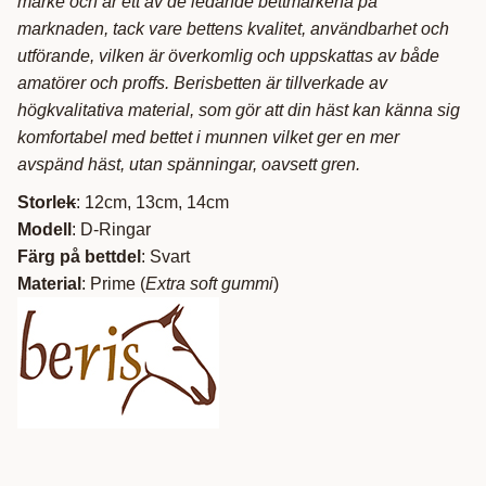
märke och är ett av de ledande bettmärkena på
marknaden, tack vare bettens kvalitet, användbarhet och
utförande, vilken är överkomlig och uppskattas av både
amatörer och proffs. Berisbetten är tillverkade av
högkvalitativa material, som gör att din häst kan känna sig
komfortabel med bettet i munnen vilket ger en mer
avspänd häst, utan spänningar, oavsett gren.
Storle
k
: 12cm, 13cm, 14cm
Modell
: D-Ringar
Färg på bettdel
: Svart
Material
: Prime (
Extra soft gummi
)