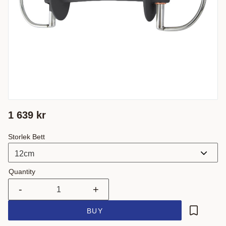
1 639
kr
Storlek Bett
Quantity
-
+
BUY
Add to fa