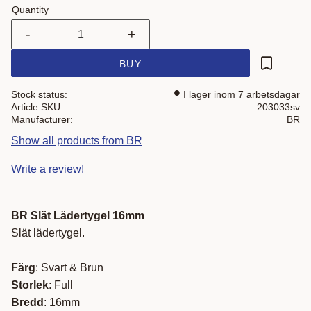
Quantity
-
+
BUY
Add to fa
Stock status
I lager inom 7 arbetsdagar
Article SKU
203033sv
Manufacturer
BR
Show all products from BR
Write a review!
BR Slät Lädertygel 16mm
Slät lädertygel.
Färg
: Svart & Brun
Storlek
: Full
Bredd
: 16mm