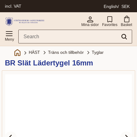
incl. VAT
English
SEK
Menu
Mina sidor
Favorites
Basket
Träns och tillbehör
Tyglar
HÄST
BR Slät Lädertygel 16mm