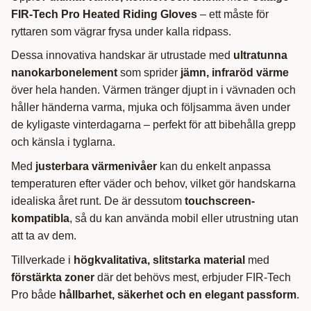
FIR-Tech Pro Heated Riding Gloves
– ett måste för
ryttaren som vägrar frysa under kalla ridpass.
Dessa innovativa handskar är utrustade med
ultratunna
nanokarbonelement
som sprider
jämn, infraröd värme
över hela handen. Värmen tränger djupt in i vävnaden och
håller händerna varma, mjuka och följsamma även under
de kyligaste vinterdagarna – perfekt för att bibehålla grepp
och känsla i tyglarna.
Med
justerbara värmenivåer
kan du enkelt anpassa
temperaturen efter väder och behov, vilket gör handskarna
idealiska året runt. De är dessutom
touchscreen-
kompatibla
, så du kan använda mobil eller utrustning utan
att ta av dem.
Tillverkade i
högkvalitativa, slitstarka material
med
förstärkta zoner
där det behövs mest, erbjuder FIR-Tech
Pro både
hållbarhet, säkerhet och en elegant passform
.