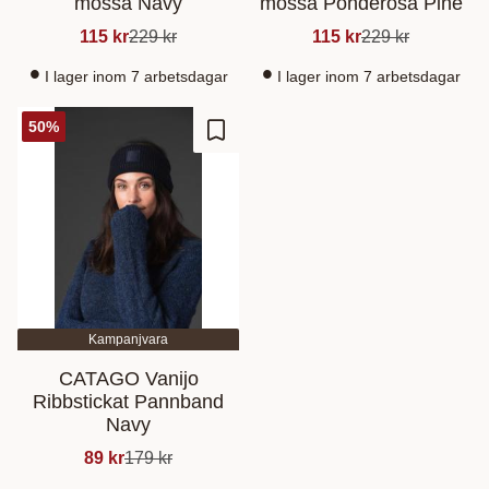
mössa Navy
mössa Ponderosa Pine
115
kr
229
kr
115
kr
229
kr
I lager inom 7 arbetsdagar
I lager inom 7 arbetsdagar
50
%
Add to favorites
Kampanjvara
CATAGO Vanijo
Ribbstickat Pannband
Navy
89
kr
179
kr