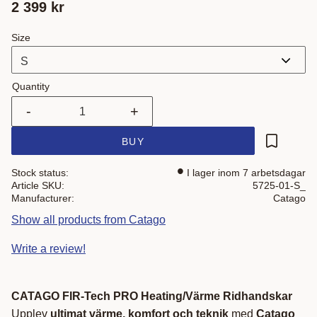
2 399
kr
Size
Quantity
-
+
BUY
Add to fa
Stock status
I lager inom 7 arbetsdagar
Article SKU
5725-01-S_
Manufacturer
Catago
Show all products from Catago
Write a review!
CATAGO FIR-Tech PRO Heating/Värme Ridhandskar
Upplev
ultimat värme, komfort och teknik
med
Catago