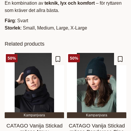
En kombination av
teknik, lyx och komfort
– för ryttaren
som kräver det allra bästa.
Färg
: Svart
Storlek
: Small, Medium, Large, X-Large
Related products
50
%
50
%
Add to favorites
Add t
Kampanjvara
Kampanjvara
CATAGO Vanija Stickad
CATAGO Vanija Stickad