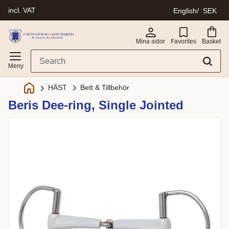
incl. VAT
English
SEK
Menu
Mina sidor
Favorites
Basket
Bett & Tillbehör
HÄST
Beris Dee-ring, Single Jointed