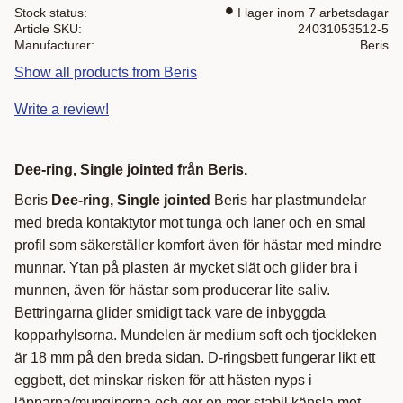
Stock status
I lager inom 7 arbetsdagar
Article SKU
24031053512-5
Manufacturer
Beris
Show all products from Beris
Write a review!
Dee-ring, Single jointed från Beris.
Beris
Dee-ring, Single jointed
Beris har plastmundelar
med breda kontaktytor mot tunga och laner och en smal
profil som säkerställer komfort även för hästar med mindre
munnar. Ytan på plasten är mycket slät och glider bra i
munnen, även för hästar som producerar lite saliv.
Bettringarna glider smidigt tack vare de inbyggda
kopparhylsorna. Mundelen är medium soft och tjockleken
är 18 mm på den breda sidan. D-ringsbett fungerar likt ett
eggbett, det minskar risken för att hästen nyps i
läpparna/mungiporna och ger en mer stabil känsla mot