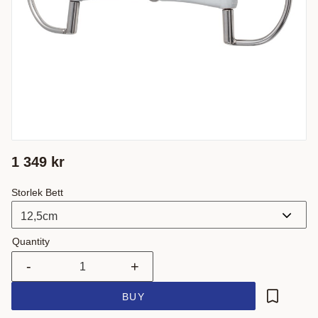
1 349
kr
Storlek Bett
Quantity
-
+
BUY
Add to fa