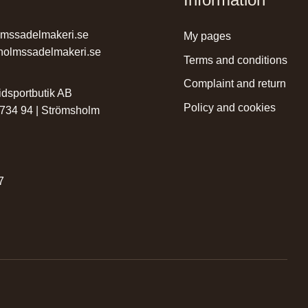
lmssadelmakeri.se
my pages
holmssadelmakeri.se
terms and conditions
complaint and return
dsportbutik AB
policy and cookies
 734 94 | Strömsholm
r
7