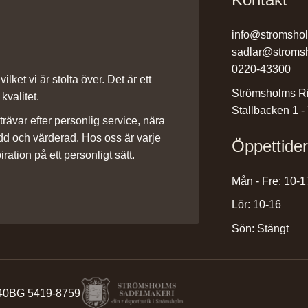
info@stromsho
sadlar@stroms
0220-43300
ilket vi är stolta över. Det är ett
Strömsholms Ri
kvalitet.
Stallbacken 1 -
rävar efter personlig service, nära
dd och värderad. Hos oss är varje
Öppettide
iration på ett personligt sätt.
Mån - Fre: 10-1
Lör: 10-16
Sön: Stängt
40
BG 5419-8759