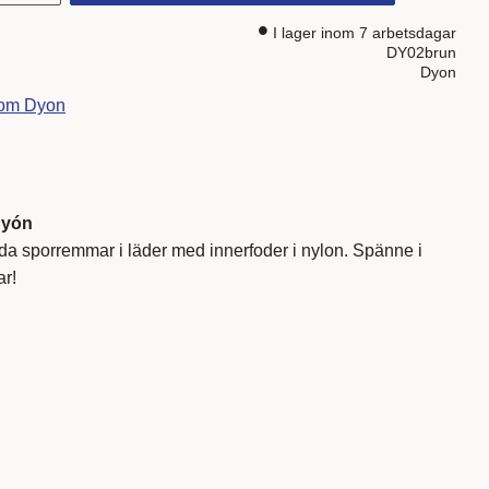
I lager inom 7 arbetsdagar
DY02brun
Dyon
rom Dyon
Dyón
a sporremmar i läder med innerfoder i nylon. Spänne i
ar!