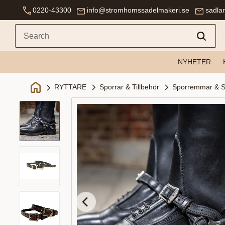
0220-43300
info@stromhomssadelmakeri.se
sadla
NYHETER
Sporrar & Tillbehör
Sporremmar & S
RYTTARE