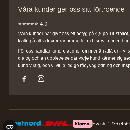
Våra kunder ger oss sitt förtroende
⭐️⭐️⭐️⭐️⭐️ 4,9
Våra kunder har givit oss ett betyg på 4,9 på Trustpilot, v
kvitto på att vi levererar produkter och service med hög 
För oss handlar kundrelationer om mer än affärer – vi st
dialog och en upplevelse där varje kund känner sig se
kund viktig, och vi vill alltid ge råd, vägledning och insp
Swish: 12367456