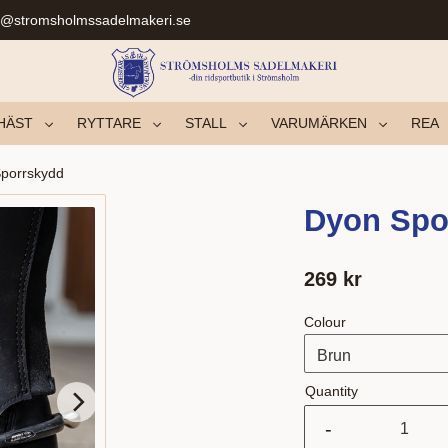
r@stromsholmssadelmakeri.se
HÄST
RYTTARE
STALL
VARUMÄRKEN
REA
porrskydd
Dyon Sp
269
kr
Colour
Quantity
-