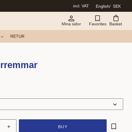
incl. VAT
English
SEK
Mina sidor
Favorites
Basket
RETUR
orremmar
+
BUY
Add to fa