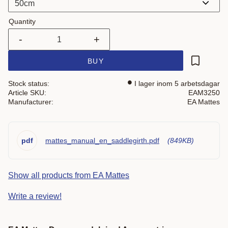
Quantity
-
+
BUY
Add to fa
Stock status
I lager inom 5 arbetsdagar
Article SKU
EAM3250
Manufacturer
EA Mattes
pdf
mattes_manual_en_saddlegirth.pdf
849KB
Show all products from EA Mattes
Write a review!