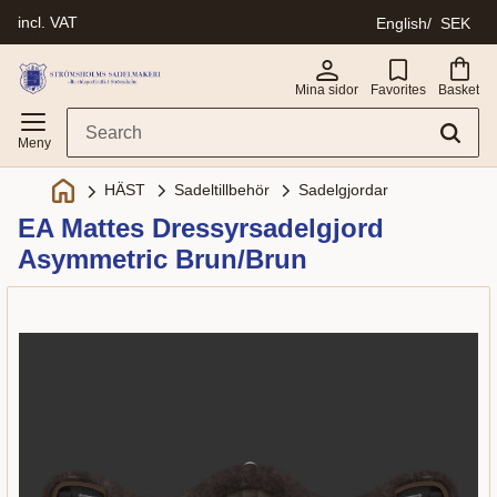
incl. VAT
English
SEK
Menu
Mina sidor
Favorites
Basket
Sadeltillbehör
Sadelgjordar
HÄST
EA Mattes Dressyrsadelgjord
Asymmetric Brun/Brun