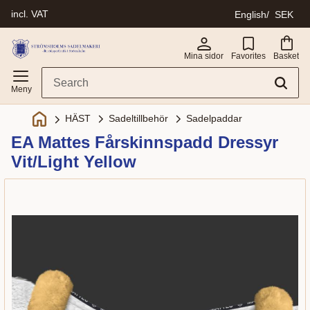
incl. VAT
English
SEK
Menu
Mina sidor
Favorites
Basket
Sadeltillbehör
Sadelpaddar
HÄST
EA Mattes Fårskinnspadd Dressyr
Vit/Light Yellow