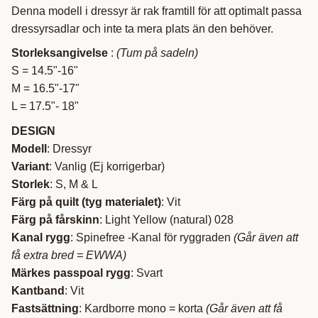
Denna modell i dressyr är rak framtill för att optimalt passa
dressyrsadlar och inte ta mera plats än den behöver.
Storleksangivelse
:
(Tum på sadeln)
S = 14.5"-16"
M = 16.5"-17"
L = 17.5"- 18"
DESIGN
Modell
: Dressyr
Variant
: Vanlig (Ej korrigerbar)
Storlek
: S, M & L
Färg på quilt (tyg materialet)
: Vit
Färg på fårskinn
: Light Yellow (natural) 028
Kanal rygg
: Spinefree -Kanal för ryggraden
(Går även att
få extra bred = EWWA)
Märkes passpoal rygg
: Svart
Kantband
: Vit
Fastsättning
: Kardborre mono = korta
(Går även att få