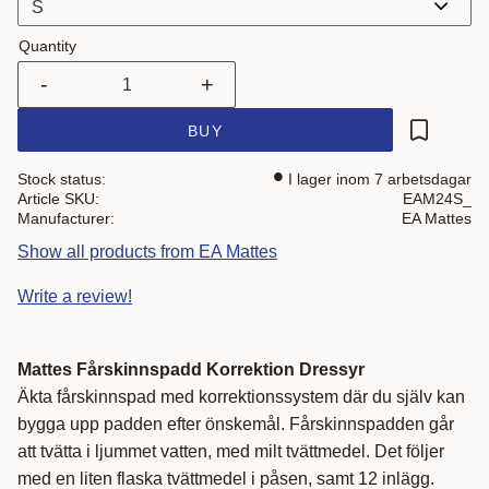
Quantity
-
+
BUY
Add to fa
Stock status
I lager inom 7 arbetsdagar
Article SKU
EAM24S_
Manufacturer
EA Mattes
Show all products from EA Mattes
Write a review!
Mattes Fårskinnspadd Korrektion Dressyr
Äkta fårskinnspad med korrektionssystem där du själv kan
bygga upp padden efter önskemål. Fårskinnspadden går
att tvätta i ljummet vatten, med milt tvättmedel. Det följer
med en liten flaska tvättmedel i påsen, samt 12 inlägg.