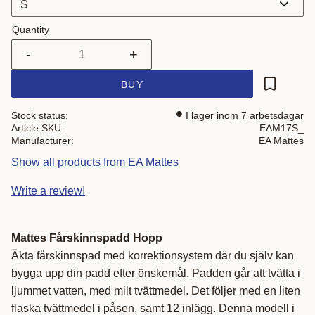
Quantity
-
+
BUY
Add to fa
Stock status
I lager inom 7 arbetsdagar
Article SKU
EAM17S_
Manufacturer
EA Mattes
Show all products from EA Mattes
Write a review!
Mattes Fårskinnspadd Hopp
Äkta fårskinnspad med korrektionsystem där du själv kan
bygga upp din padd efter önskemål. Padden går att tvätta i
ljummet vatten, med milt tvättmedel. Det följer med en liten
flaska tvättmedel i påsen, samt 12 inlägg. Denna modell i