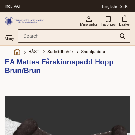
incl. VAT
English
SEK
Menu
Mina sidor
Favorites
Basket
Sadeltillbehör
Sadelpaddar
HÄST
EA Mattes Fårskinnspadd Hopp
Brun/Brun