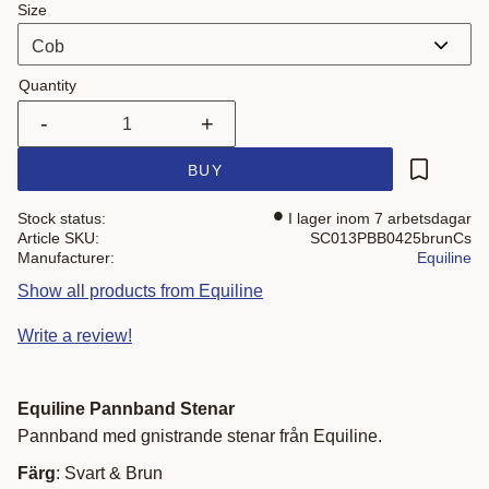
Size
Quantity
-
+
BUY
Add to fa
Stock status
I lager inom 7 arbetsdagar
Article SKU
SC013PBB0425brunCs
Manufacturer
Equiline
Show all products from Equiline
Write a review!
Equiline Pannband Stenar
Pannband med gnistrande stenar från Equiline.
Färg
: Svart & Brun