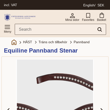
incl. VAT
English
SEK
Menu
Mina sidor
Favorites
Basket
Träns och tillbehör
Pannband
HÄST
Equiline Pannband Stenar