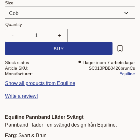
Size
Quantity
-
+
BUY
Add to fa
Stock status
I lager inom 7 arbetsdagar
Article SKU
SC013PBB0426brunCs
Manufacturer
Equiline
Show all products from Equiline
Write a review!
Equiline Pannband Läder Svängt
Pannband i läder i en svängd design från Equiline.
Färg
: Svart & Brun