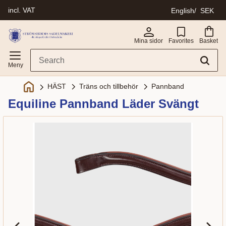
incl. VAT
English
SEK
Menu
Mina sidor
Favorites
Basket
Träns och tillbehör
Pannband
HÄST
Equiline Pannband Läder Svängt