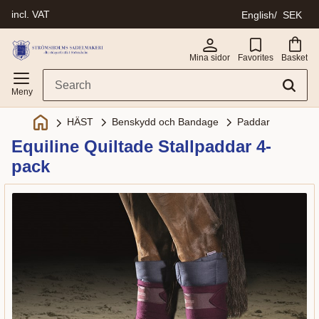
incl. VAT
English
SEK
Menu
Mina sidor
Favorites
Basket
Benskydd och Bandage
Paddar
HÄST
Equiline Quiltade Stallpaddar 4-
pack