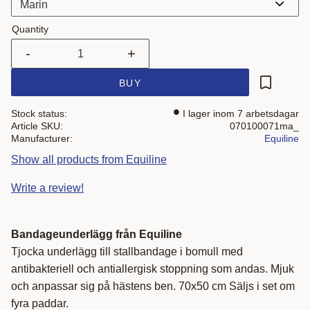
Quantity
-
+
BUY
Add to fa
Stock status
I lager inom 7 arbetsdagar
Article SKU
070100071ma_
Manufacturer
Equiline
Show all products from Equiline
Write a review!
Bandageunderlägg från Equiline
Tjocka underlägg till stallbandage i bomull med
antibakteriell och antiallergisk stoppning som andas. Mjuk
och anpassar sig på hästens ben. 70x50 cm Säljs i set om
fyra paddar.