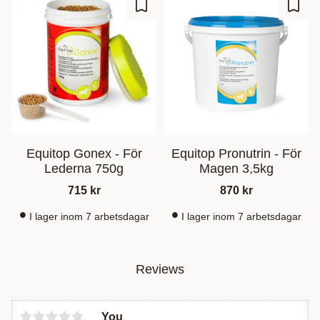
Add to favorites
Add t
Equitop Gonex - För
Equitop Pronutrin - För
Lederna 750g
Magen 3,5kg
715
kr
870
kr
I lager inom 7 arbetsdagar
I lager inom 7 arbetsdagar
Reviews
You