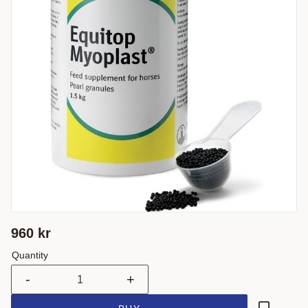
960
kr
Quantity
-
+