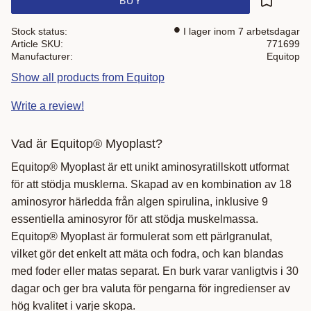
BUY
Add to fa
Stock status
I lager inom 7 arbetsdagar
Article SKU
771699
Manufacturer
Equitop
Show all products from Equitop
Write a review!
Vad är Equitop® Myoplast?
Equitop® Myoplast är ett unikt aminosyratillskott utformat
för att stödja musklerna. Skapad av en kombination av 18
aminosyror härledda från algen spirulina, inklusive 9
essentiella aminosyror för att stödja muskelmassa.
Equitop® Myoplast är formulerat som ett pärlgranulat,
vilket gör det enkelt att mäta och fodra, och kan blandas
med foder eller matas separat. En burk varar vanligtvis i 30
dagar och ger bra valuta för pengarna för ingredienser av
hög kvalitet i varje skopa.