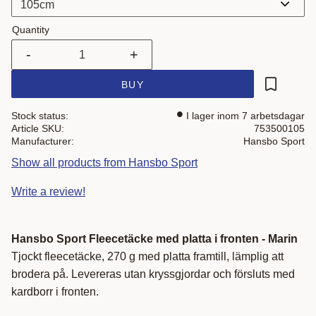
Quantity
-
+
BUY
Add to fa
Stock status
I lager inom 7 arbetsdagar
Article SKU
753500105
Manufacturer
Hansbo Sport
Show all products from Hansbo Sport
Write a review!
Hansbo Sport Fleecetäcke med platta i fronten - Marin
Tjockt fleecetäcke, 270 g med platta framtill, lämplig att
brodera på. Levereras utan kryssgjordar och försluts med
kardborr i fronten.