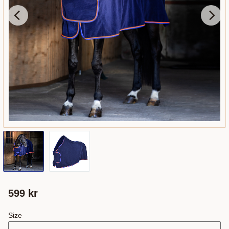
599
kr
Size