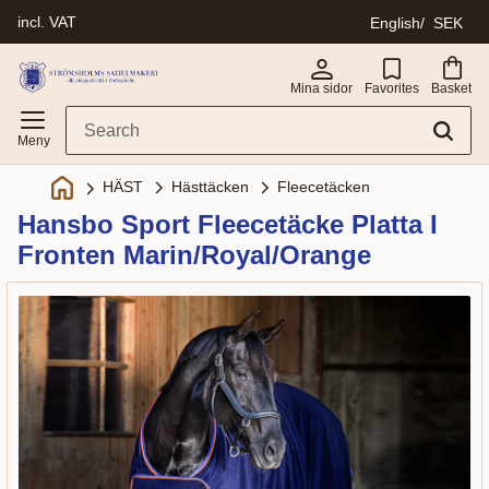
incl. VAT
English
SEK
Menu
Mina sidor
Favorites
Basket
Hästtäcken
Fleecetäcken
HÄST
Hansbo Sport Fleecetäcke Platta I
Fronten Marin/Royal/Orange