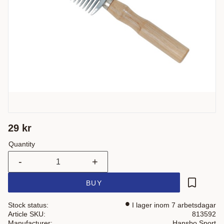
29
kr
Quantity
-
+
BUY
Add to fa
Stock status
I lager inom 7 arbetsdagar
Article SKU
813592
Manufacturer
Hansbo Sport