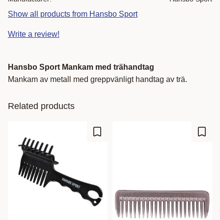
Show all products from Hansbo Sport
Write a review!
Hansbo Sport Mankam med trähandtag
Mankam av metall med greppvänligt handtag av trä.
Related products
Add to favorites
Add t