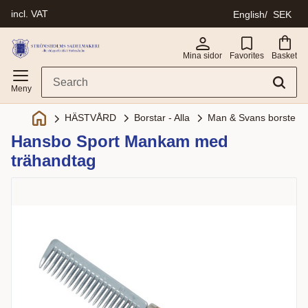
incl. VAT
English
SEK
Menu
Mina sidor
Favorites
Basket
Borstar - Alla
Man & Svans borste
HÄSTVÅRD
Hansbo Sport Mankam med
trähandtag