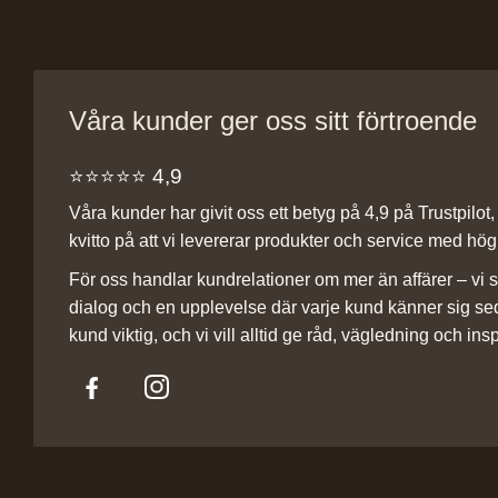
Våra kunder ger oss sitt förtroende
⭐️⭐️⭐️⭐️⭐️ 4,9
Våra kunder har givit oss ett betyg på 4,9 på Trustpilot, v
kvitto på att vi levererar produkter och service med hög 
För oss handlar kundrelationer om mer än affärer – vi st
dialog och en upplevelse där varje kund känner sig se
kund viktig, och vi vill alltid ge råd, vägledning och insp