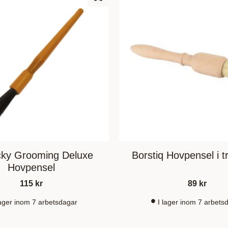
Add to favorites
cky Grooming Deluxe
Borstiq Hovpensel i 
Hovpensel
115
kr
89
kr
lager inom 7 arbetsdagar
I lager inom 7 arbets