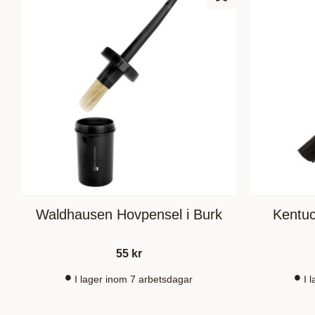
Add to favorites
Waldhausen Hovpensel i Burk
Kentu
55
kr
I lager inom 7 arbetsdagar
I 