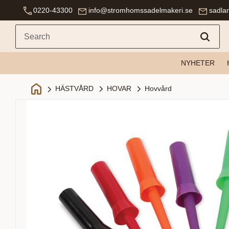
0220-43300
info@stromhomssadelmakeri.se
sadla
NYHETER
HOVAR
Hovvård
HÄSTVÅRD