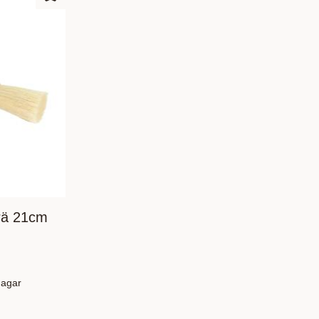
Add to favorites
trä 21cm
dagar