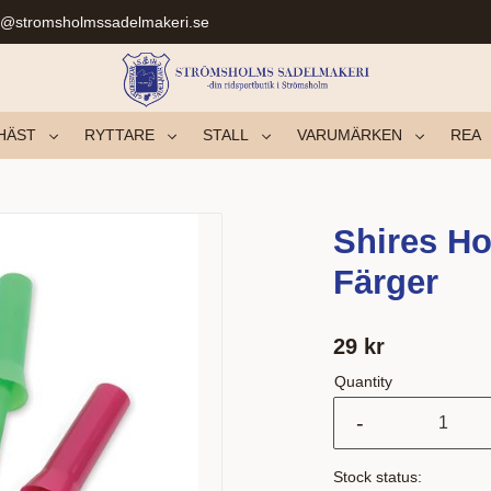
r@stromsholmssadelmakeri.se
HÄST
RYTTARE
STALL
VARUMÄRKEN
REA
Shires Ho
Färger
29
kr
Quantity
-
Stock status