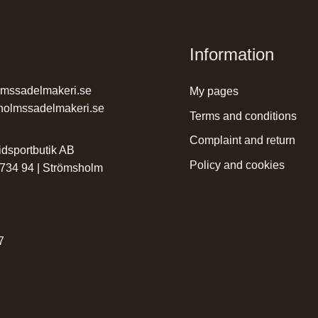
Information
lmssadelmakeri.se
my pages
holmssadelmakeri.se
terms and conditions
complaint and return
dsportbutik AB
policy and cookies
 734 94 | Strömsholm
r
7