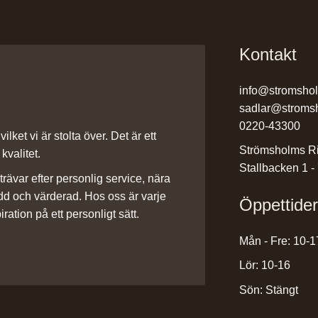
Kontakt
info@stromsho
sadlar@stroms
0220-43300
ilket vi är stolta över. Det är ett
Strömsholms Ri
kvalitet.
Stallbacken 1 -
rävar efter personlig service, nära
dd och värderad. Hos oss är varje
Öppettide
iration på ett personligt sätt.
Mån - Fre: 10-1
Lör: 10-16
Sön: Stängt