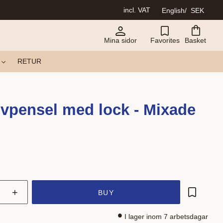
incl. VAT
English
SEK
Mina sidor
Favorites
Basket
RETUR
vpensel med lock - Mixade
+
BUY
Add to fa
I lager inom 7 arbetsdagar