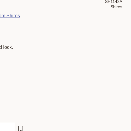
SH1142A
Shires
rom Shires
 lock.