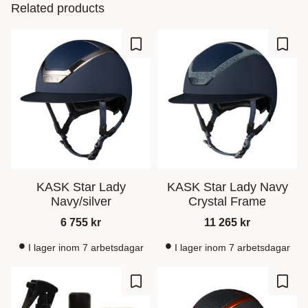
Related products
Add to favorites
Add t
KASK Star Lady
KASK Star Lady Navy
Navy/silver
Crystal Frame
6 755
kr
11 265
kr
I lager inom 7 arbetsdagar
I lager inom 7 arbetsdagar
Add to favorites
Add t