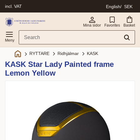
incl. VAT
English
SEK
Menu
Mina sidor
Favorites
Basket
Ridhjälmar
KASK
RYTTARE
KASK Star Lady Painted frame
Lemon Yellow