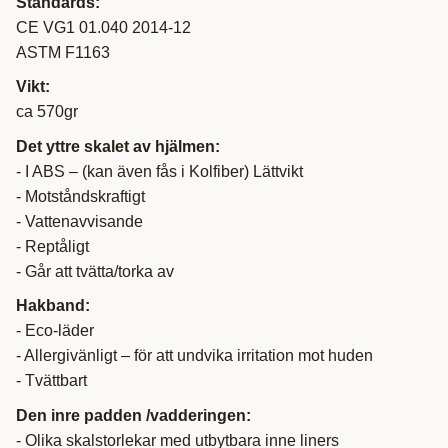
Standards:
CE VG1 01.040 2014-12
ASTM F1163
Vikt:
ca 570gr
Det yttre skalet av hjälmen:
- I ABS – (kan även fås i Kolfiber) Lättvikt
- Motståndskraftigt
- Vattenavvisande
- Reptåligt
- Går att tvätta/torka av
Hakband:
- Eco-läder
- Allergivänligt – för att undvika irritation mot huden
- Tvättbart
Den inre padden /vadderingen:
- Olika skalstorlekar med utbytbara inne liners