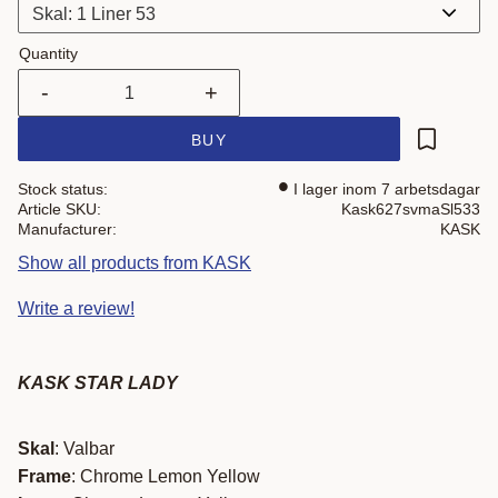
Quantity
-
+
BUY
Add to fa
Stock status
I lager inom 7 arbetsdagar
Article SKU
Kask627svmaSl533
Manufacturer
KASK
Show all products from KASK
Write a review!
KASK STAR LADY
Skal
: Valbar
Frame
: Chrome Lemon Yellow