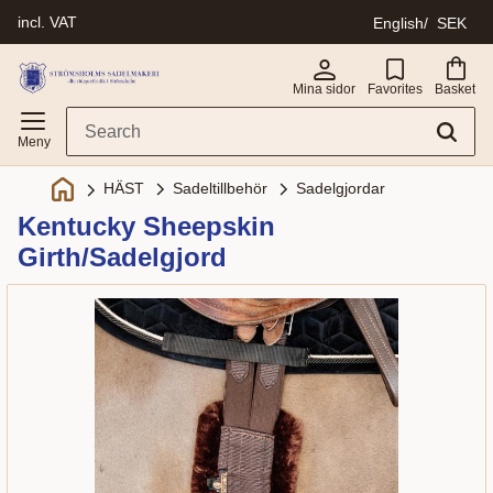
incl. VAT
English
SEK
Menu
Mina sidor
Favorites
Basket
Sadeltillbehör
Sadelgjordar
HÄST
Kentucky Sheepskin
Girth/Sadelgjord