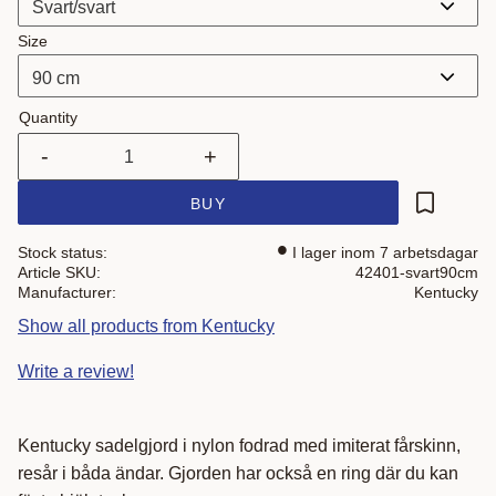
Size
Quantity
-
+
BUY
Add to fa
Stock status
I lager inom 7 arbetsdagar
Article SKU
42401-svart90cm
Manufacturer
Kentucky
Show all products from Kentucky
Write a review!
Kentucky sadelgjord i nylon fodrad med imiterat fårskinn,
resår i båda ändar. Gjorden har också en ring där du kan