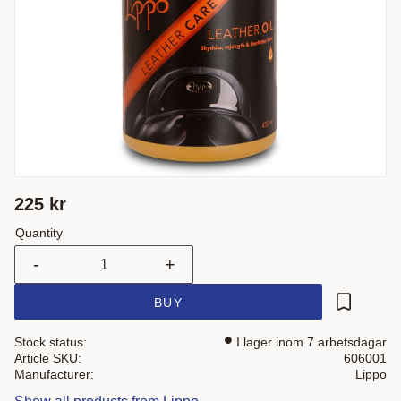
225
kr
Quantity
-
+
BUY
Add to fa
Stock status
I lager inom 7 arbetsdagar
Article SKU
606001
Manufacturer
Lippo