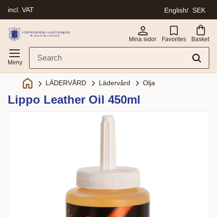
incl. VAT
English
SEK
Menu
Mina sidor
Favorites
Basket
Lädervård
Olja
LÄDERVÅRD
Lippo Leather Oil 450ml