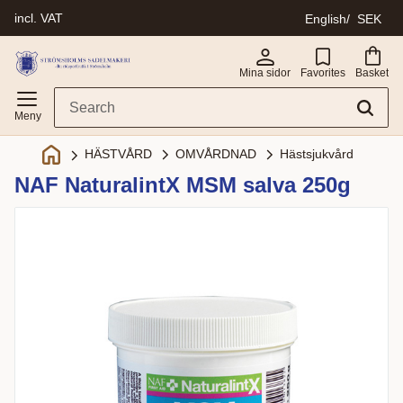
incl. VAT
English
SEK
Menu
Mina sidor
Favorites
Basket
OMVÅRDNAD
Hästsjukvård
HÄSTVÅRD
NAF NaturalintX MSM salva 250g