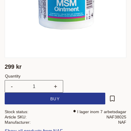
299
kr
Quantity
-
+
BUY
Add to fa
Stock status
I lager inom 7 arbetsdagar
Article SKU
NAF38025
Manufacturer
NAF