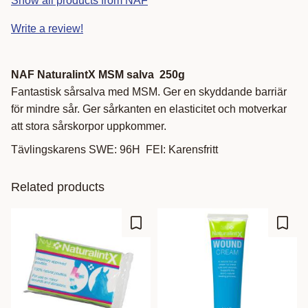
Show all products from NAF
Write a review!
NAF NaturalintX MSM salva 250g
Fantastisk sårsalva med MSM. Ger en skyddande barriär
för mindre sår. Ger sårkanten en elasticitet och motverkar
att stora sårskorpor uppkommer.
Tävlingskarens SWE: 96H FEI: Karensfritt
Related products
Add to favorites
Add t