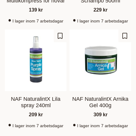
Multikompress för hovar
Schampo 500ml
139
kr
229
kr
I lager inom 7 arbetsdagar
I lager inom 7 arbetsdagar
Add to favorites
Add t
NAF NaturalintX Lila
NAF NaturalintX Arnika
spray 240ml
Gel 400g
209
kr
309
kr
I lager inom 7 arbetsdagar
I lager inom 7 arbetsdagar