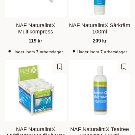
NAF NaturalintX
NAF NaturalintX Sårkräm
Multikompress
100ml
119
kr
209
kr
I lager inom 7 arbetsdagar
I lager inom 7 arbetsdagar
Add to favorites
Add t
NAF NaturalintX
NAF NaturalintX Teatree