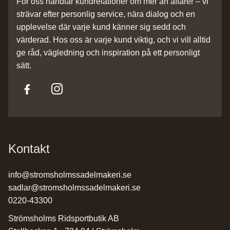
För oss handlar kundrelationer om mer än affärer – vi
strävar efter personlig service, nära dialog och en
upplevelse där varje kund känner sig sedd och
värderad. Hos oss är varje kund viktig, och vi vill alltid
ge råd, vägledning och inspiration på ett personligt
sätt.
Kontakt
info@stromsholmssadelmakeri.se
sadlar@stromsholmssadelmakeri.se
0220-43300
Strömsholms Ridsportbutik AB