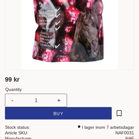
99
kr
Quantity
-
+
BUY
Add to fa
Stock status
I lager inom 7 arbetsdagar
Article SKU
NAF0031
Manufacturer
NAF