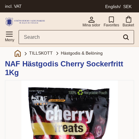
incl. VAT
English
SEK
Menu
Mina sidor
Favorites
Basket
Hästgodis & Belöning
TILLSKOTT
NAF Hästgodis Cherry Sockerfritt
1Kg