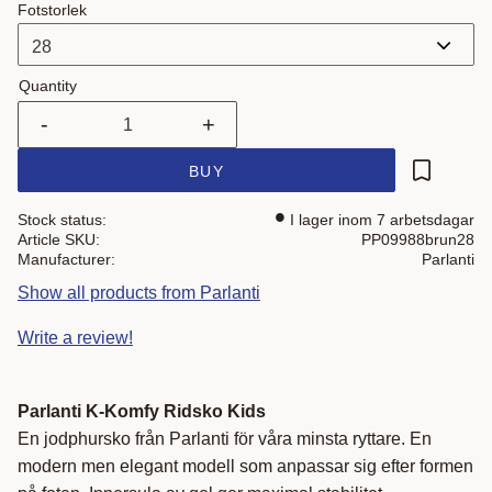
Fotstorlek
Quantity
-
+
BUY
Add to fa
Stock status
I lager inom 7 arbetsdagar
Article SKU
PP09988brun28
Manufacturer
Parlanti
Show all products from Parlanti
Write a review!
Parlanti K-Komfy Ridsko Kids
En jodphursko från Parlanti för våra minsta ryttare. En
modern men elegant modell som anpassar sig efter formen