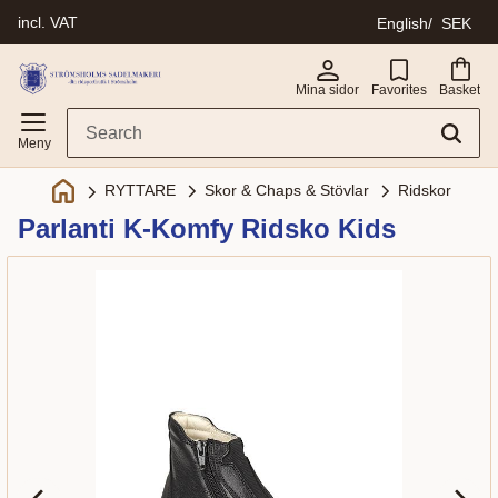
incl. VAT
English
SEK
Menu
Mina sidor
Favorites
Basket
Skor & Chaps & Stövlar
Ridskor
RYTTARE
Parlanti K-Komfy Ridsko Kids