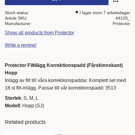
Add to fa
Stock status
I lager inom 7 arbetsdagar
Article SKU
4413S_
Manufacturer
Protector
Show all products from Protector
Write a review!
Protector Filtilägg Korrektionspadd (Fårskinnskant)
Hopp
Inlägg av filt till våra korrektionspaddar. Komplett set med
18 st filt-inlägg. Passar till vår korrektionspadd: 3513
Storlek
: S, M, L
Modell
: Hopp (SJ)
Related products