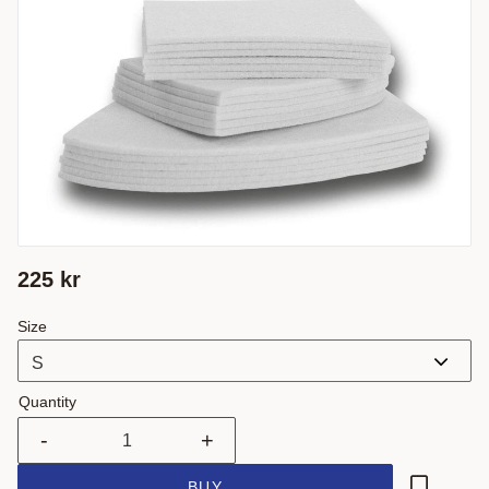
225
kr
Size
Quantity
-
+
BUY