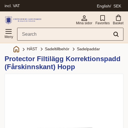
incl. VAT
English
SEK
Menu
Mina sidor
Favorites
Basket
Sadeltillbehör
Sadelpaddar
HÄST
Protector Filtilägg Korrektionspadd
(Fårskinnskant) Hopp