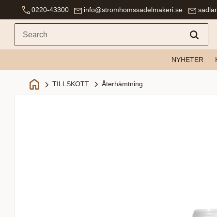
0220-43300
info@stromhomssadelmakeri.se
sadla
NYHETER
Återhämtning
TILLSKOTT