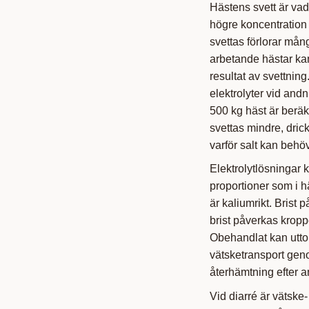
Hästens svett är vad
högre koncentration 
svettas förlorar mån
arbetande hästar kan
resultat av svettning
elektrolyter vid and
500 kg häst är beräk
svettas mindre, dricke
varför salt kan behöva
Elektrolytlösningar 
proportioner som i h
är kaliumrikt. Brist 
brist påverkas kropp
Obehandlat kan uttork
vätsketransport gen
återhämtning efter 
Vid diarré är vätske-