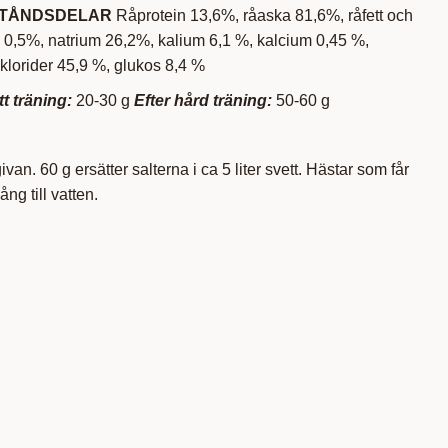
STÅNDSDELAR
Råprotein 13,6%, råaska 81,6%, råfett och
d 0,5%, natrium 26,2%, kalium 6,1 %, kalcium 0,45 %,
lorider 45,9 %, glukos 8,4 %
tt träning:
20-30 g
Efter hård träning:
50-60 g
ivan. 60 g ersätter salterna i ca 5 liter svett. Hästar som får
gång till vatten.