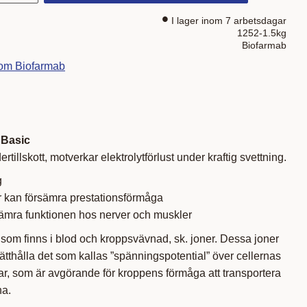
I lager inom 7 arbetsdagar
1252-1.5kg
Biofarmab
rom Biofarmab
 Basic
ertillskott, motverkar elektrolytförlust under kraftig svettning.
g
ter kan försämra prestationsförmåga
sämra funktionen hos nerver och muskler
er som finns i blod och kroppsvävnad, sk. joner. Dessa joner
prätthålla det som kallas ”spänningspotential” över cellernas
r, som är avgörande för kroppens förmåga att transportera
na.