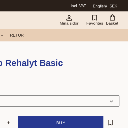
incl. VAT
English
SEK
Mina sidor
Favorites
Basket
RETUR
 Rehalyt Basic
+
BUY
Add to fa