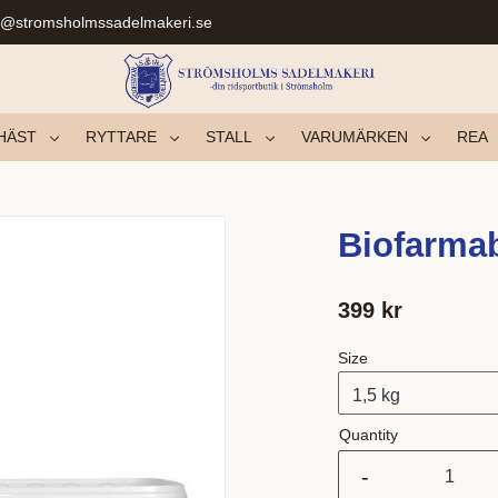
r@stromsholmssadelmakeri.se
HÄST
RYTTARE
STALL
VARUMÄRKEN
REA
Biofarmab
399
kr
Size
Quantity
-