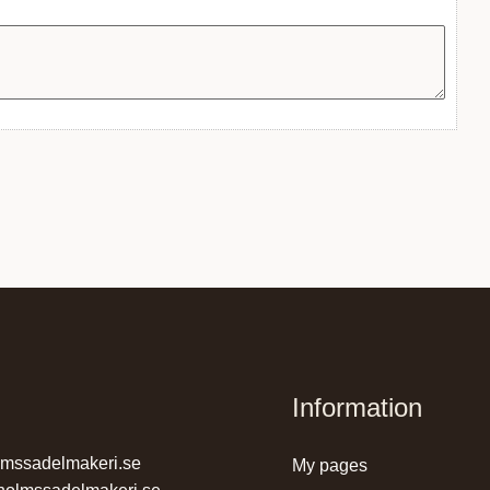
Information
lmssadelmakeri.se
my pages