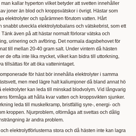
 man kallar hyperton vilket betyder att svetten innehåller
av joner än blod och kroppsvätskor i övrigt. Hästar som
ga elektrolyter och spårämnen förutom vatten. Hårt
 snabbt utveckla elektrolytobalans och vätskebrist, som ett
. Tänk även på att hästar normalt förlorar vätska och
ning, urinering och avföring. Det normala dagsbehovet för
nat till mellan 20-40 gram salt. Under vintern då hästen
r de ofta inte lika mycket, vilket kan bidra till uttorkning,
 tillsättas för att öka vattenintaget.
komponerade för häst bör innehålla elektrolyter i samma
ästsvett, men med lägre halt kaliumjoner då bland annat hö
på elektrolyter kan leda till minskad blodvolym. Vid långvarig
ens förmåga att hålla kvar vatten och kroppsvikten sjunker.
ning leda till muskelkramp, bristfällig syre-, energi- och
om kroppen. Njurproblem, oförmåga att svettas och dålig
ansträngning är andra problem.
 och elektrolytförlusterna stora och då hästen inte kan lagra