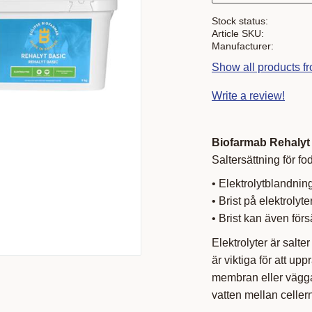
Stock status
Article SKU
Manufacturer
Show all products f
Write a review!
Biofarmab Rehalyt
Saltersättning för fod
• Elektrolytblandnin
• Brist på elektroly
• Brist kan även för
Elektrolyter är salt
är viktiga för att up
membran eller vägga
vatten mellan celler