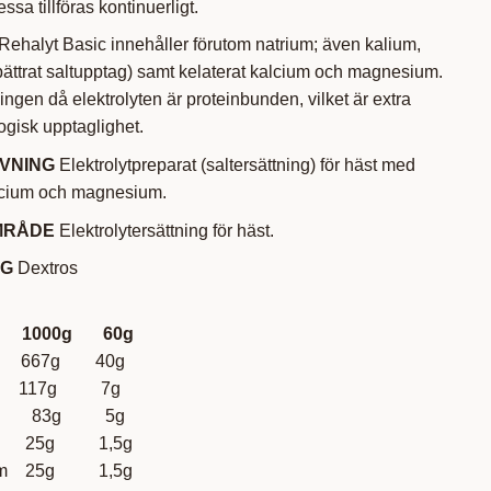
ssa tillföras kontinuerligt.
Rehalyt Basic innehåller förutom natrium; även kalium,
örbättrat saltupptag) samt kelaterat kalcium och magnesium.
ngen då elektrolyten är proteinbunden, vilket är extra
logisk upptaglighet.
VNING
Elektrolytpreparat (saltersättning) för häst med
alcium och magnesium.
MRÅDE
Elektrolytersättning för häst.
NG
Dextros
g 60g
d 667g 40g
d 117g 7g
83g 5g
ium 25g 1,5g
sium 25g 1,5g