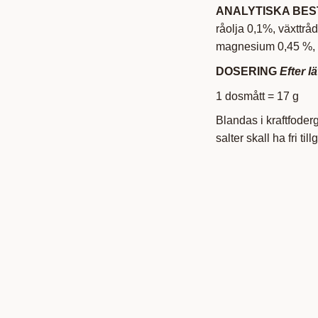
ANALYTISKA BE
råolja 0,1%, växttrå
magnesium 0,45 %, k
DOSERING
Efter lä
1 dosmått = 17 g
Blandas i kraftfoderg
salter skall ha fri till