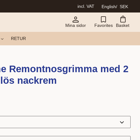
incl. VAT
English
SEK
Mina sidor
Favorites
Basket
RETUR
ne Remontnosgrimma med 2
 lös nackrem