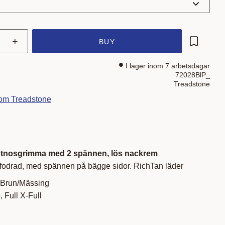
+
BUY
Add to fa
I lager inom 7 arbetsdagar
72028BlP_
Treadstone
rom Treadstone
tnosgrimma med 2 spännen, lös nackrem
odrad, med spännen på bägge sidor. RichTan läder
& Brun/Mässing
 Full X-Full