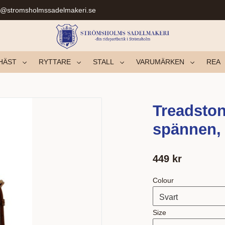
r@stromsholmssadelmakeri.se
HÄST
RYTTARE
STALL
VARUMÄRKEN
REA
Treadsto
spännen,
449
kr
Colour
Size