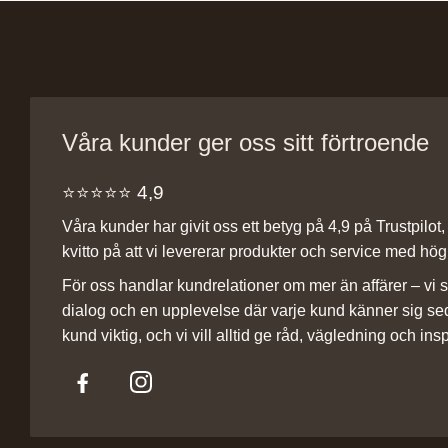
Våra kunder ger oss sitt förtroende
⭐️⭐️⭐️⭐️⭐️ 4,9
Våra kunder har givit oss ett betyg på 4,9 på Trustpilot, v
kvitto på att vi levererar produkter och service med hög 
För oss handlar kundrelationer om mer än affärer – vi st
dialog och en upplevelse där varje kund känner sig se
kund viktig, och vi vill alltid ge råd, vägledning och insp