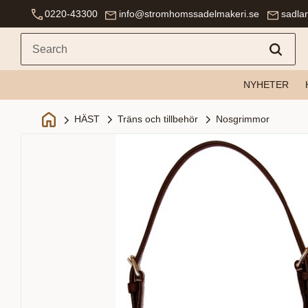
0220-43300
info@stromhomssadelmakeri.se
sadla
NYHETER
Träns och tillbehör
Nosgrimmor
HÄST