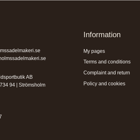
Information
lmssadelmakeri.se
my pages
holmssadelmakeri.se
terms and conditions
complaint and return
dsportbutik AB
policy and cookies
 734 94 | Strömsholm
r
7