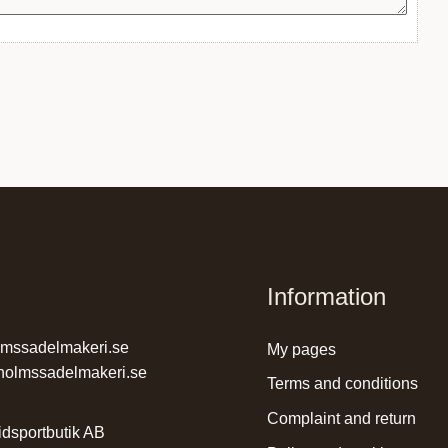
Information
lmssadelmakeri.se
my pages
holmssadelmakeri.se
terms and conditions
complaint and return
dsportbutik AB