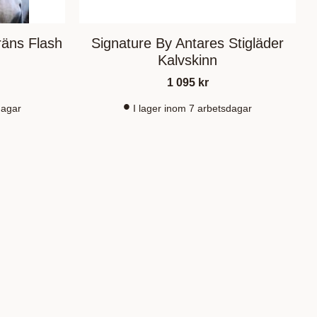
räns Flash
Signature By Antares Stigläder
Kalvskinn
1 095
kr
dagar
I lager inom 7 arbetsdagar