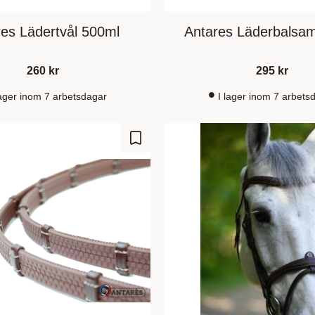
es Lädertvål 500ml
Antares Läderbalsa
260
kr
295
kr
lager inom 7 arbetsdagar
I lager inom 7 arbets
Add to favorites