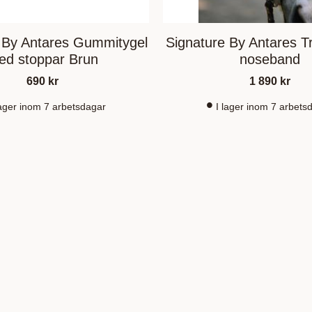
 By Antares Gummitygel
Signature By Antares T
ed stoppar Brun
noseband
690
kr
1 890
kr
lager inom 7 arbetsdagar
I lager inom 7 arbets