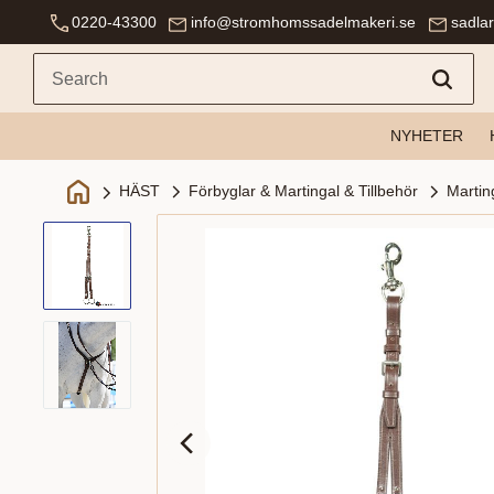
0220-43300
info@stromhomssadelmakeri.se
sadla
NYHETER
Förbyglar & Martingal & Tillbehör
Martin
HÄST