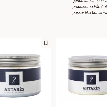
genomtänkta och kval
produkterna från Anta
passar lika bra till 
Add to favorites