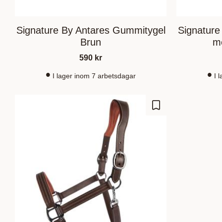
Signature By Antares Gummitygel
Signature
Brun
m
590
kr
I lager inom 7 arbetsdagar
I 
Add to favorites