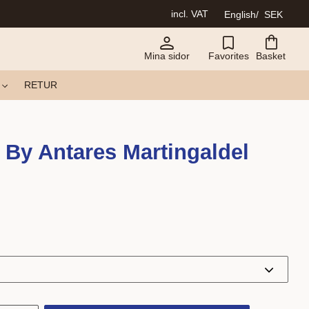
incl. VAT
English
SEK
Mina sidor
Favorites
Basket
RETUR
 By Antares Martingaldel