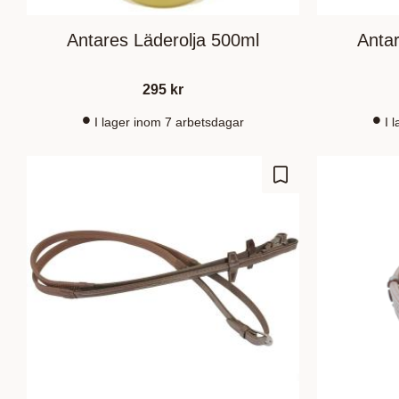
Antares Läderolja 500ml
Antar
295
kr
I lager inom 7 arbetsdagar
I 
Add to favorites