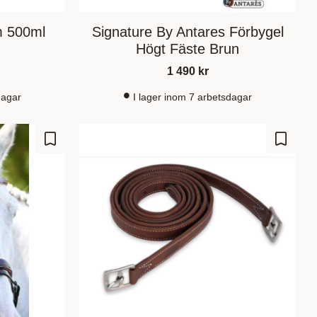
m 500ml
Signature By Antares Förbygel
Högt Fäste Brun
1 490
kr
dagar
I lager inom 7 arbetsdagar
Add to favorites
Add to 