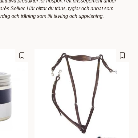
itativa produkter för ridsport i ett prissegement under
rès Sellier. Här hittar du träns, tyglar och annat som
vardag och träning som till tävling och uppvisning.
Add to favorites
Add to 