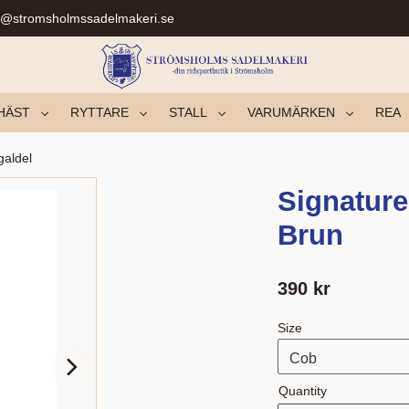
r@stromsholmssadelmakeri.se
HÄST
RYTTARE
STALL
VARUMÄRKEN
REA
galdel
Signature
Brun
390
kr
Size
Quantity