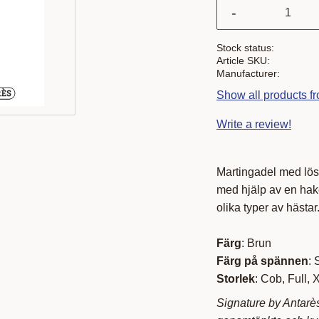
-
Stock status
Article SKU
Manufacturer
Show all products f
Write a review!
Martingadel med lösa
med hjälp av en hake i
olika typer av hästar
Färg
: Brun
Färg på spännen
: 
Storlek
: Cob, Full, 
Signature by Antarès