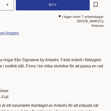
+
BUY
Add to fa
I lager inom 7 arbetsdagar
SIGOB_MAR1Cs
Antares
rom Antares
 ringar från Signature by Antarès. Fästs enkelt i förbygeln
 rostfritt stål. Finns i tre olika storlekar för att passa en rad
.
Silver
X-Full
 är ett varumärke framtaget av Antarès för att erbjuda väl