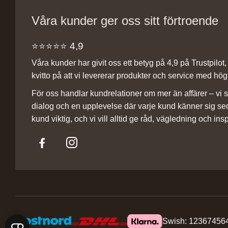
Våra kunder ger oss sitt förtroende
⭐️⭐️⭐️⭐️⭐️ 4,9
Våra kunder har givit oss ett betyg på 4,9 på Trustpilot, v
kvitto på att vi levererar produkter och service med hög 
För oss handlar kundrelationer om mer än affärer – vi st
dialog och en upplevelse där varje kund känner sig se
kund viktig, och vi vill alltid ge råd, vägledning och insp
Swish: 12367456