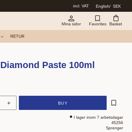
incl. VAT
English
SEK
Mina sidor
Favorites
Basket
RETUR
 Diamond Paste 100ml
+
BUY
Add to fa
I lager inom 7 arbetsdagar
45256
Sprenger