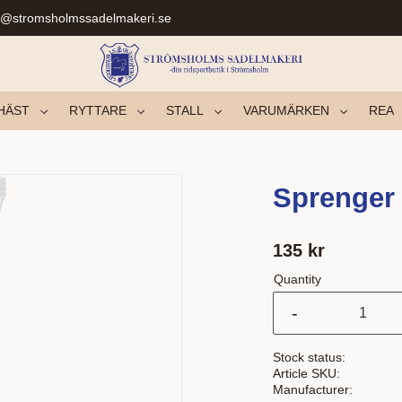
r@stromsholmssadelmakeri.se
HÄST
RYTTARE
STALL
VARUMÄRKEN
REA
Sprenger
135
kr
Quantity
-
Stock status
Article SKU
Manufacturer