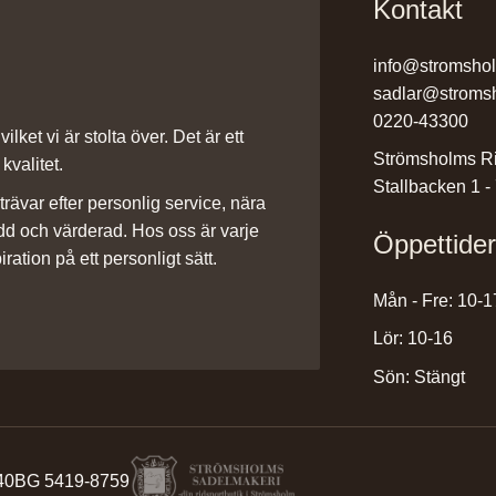
Kontakt
info@stromsho
sadlar@stroms
0220-43300
ilket vi är stolta över. Det är ett
Strömsholms Ri
kvalitet.
Stallbacken 1 -
rävar efter personlig service, nära
dd och värderad. Hos oss är varje
Öppettide
iration på ett personligt sätt.
Mån - Fre: 10-1
Lör: 10-16
Sön: Stängt
40
BG 5419-8759