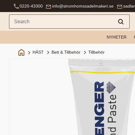
0220-43300
info@stromhomssadelmakeri.se
sadla
NYHETER
Bett & Tillbehör
Tillbehör
HÄST