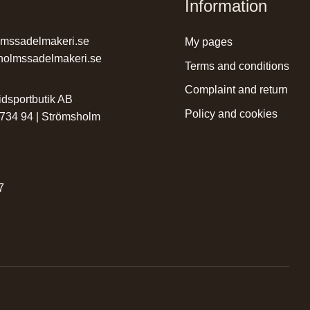
Information
lmssadelmakeri.se
my pages
holmssadelmakeri.se
terms and conditions
complaint and return
dsportbutik AB
policy and cookies
 734 94 | Strömsholm
r
7