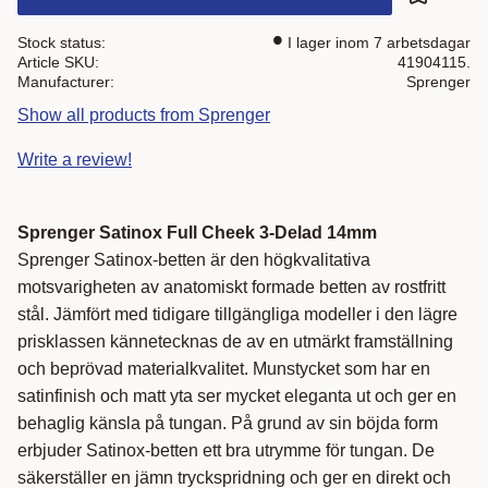
Add to fa
Stock status
I lager inom 7 arbetsdagar
Article SKU
41904115.
Manufacturer
Sprenger
Show all products from Sprenger
Write a review!
Sprenger Satinox Full Cheek 3-Delad 14mm
Sprenger Satinox-betten är den högkvalitativa
motsvarigheten av anatomiskt formade betten av rostfritt
stål. Jämfört med tidigare tillgängliga modeller i den lägre
prisklassen kännetecknas de av en utmärkt framställning
och beprövad materialkvalitet. Munstycket som har en
satinfinish och matt yta ser mycket eleganta ut och ger en
behaglig känsla på tungan. På grund av sin böjda form
erbjuder Satinox-betten ett bra utrymme för tungan. De
säkerställer en jämn tryckspridning och ger en direkt och