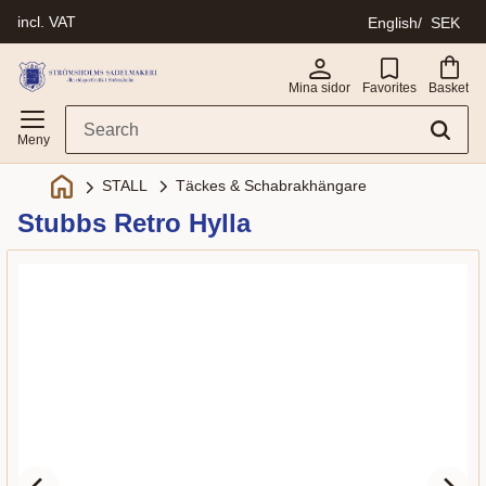
incl. VAT
English
SEK
Menu
Mina sidor
Favorites
Basket
Täckes & Schabrakhängare
STALL
Stubbs Retro Hylla