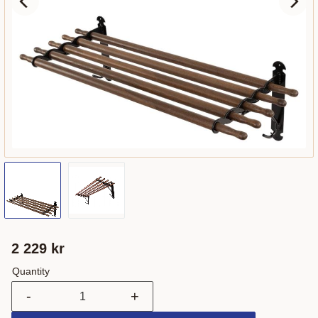
2 229
kr
Quantity
-
+