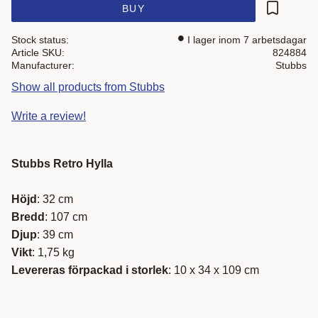
BUY
Add to fa
Stock status
I lager inom 7 arbetsdagar
Article SKU
824884
Manufacturer
Stubbs
Show all products from Stubbs
Write a review!
Stubbs Retro Hylla
Höjd
: 32 cm
Bredd
: 107 cm
Djup
: 39 cm
Vikt
: 1,75 kg
Levereras förpackad i storlek
: 10 x 34 x 109 cm