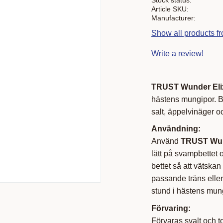
Article SKU
Manufacturer
Show all products f
Write a review!
TRUST Wunder Eli
hästens mungipor. B
salt, äppelvinäger oc
Användning:
Använd
TRUST Wund
lätt på svampbettet
bettet så att vätskan
passande träns eller
stund i hästens mun
Förvaring:
Förvaras svalt och to