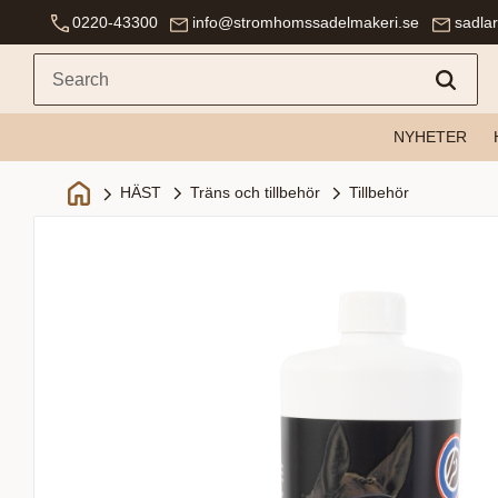
0220-43300
info@stromhomssadelmakeri.se
sadla
NYHETER
Träns och tillbehör
Tillbehör
HÄST