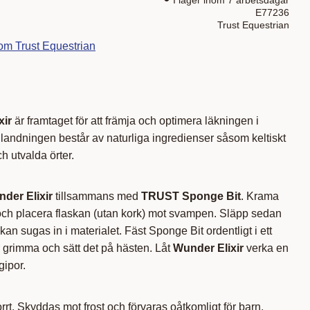
E77236
Trust Equestrian
rom Trust Equestrian
xir
är framtaget för att främja och optimera läkningen i
landningen består av naturliga ingredienser såsom keltiskt
h utvalda örter.
er Elixir
tillsammans med
TRUST Sponge Bit
. Krama
 och placera flaskan (utan kork) mot svampen. Släpp sedan
 kan sugas in i materialet. Fäst Sponge Bit ordentligt i ett
 grimma och sätt det på hästen. Låt
Wunder Elixir
verka en
gipor.
rrt. Skyddas mot frost och förvaras oåtkomligt för barn.