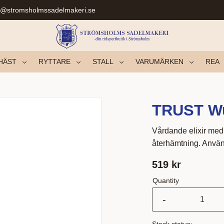
r@stromsholmssadelmakeri.se
HÄST
RYTTARE
STALL
VARUMÄRKEN
REA
TRUST Wu
Vårdande elixir med
återhämtning. Anvä
519
kr
Quantity
-
Stock status