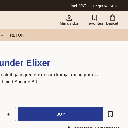
incl. VAT
English
SEK
Mina sidor
Favorites
Basket
RETUR
nder Elixer
 naturliga ingredienser som främjar mungipornas
nd med Sponge Bit.
+
BUY
Add to fa
I lager inom 7 arbetsdagar