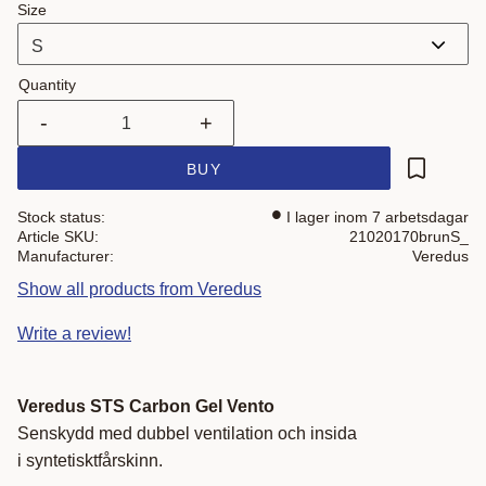
Size
Quantity
-
+
BUY
Add to fa
Stock status
I lager inom 7 arbetsdagar
Article SKU
21020170brunS_
Manufacturer
Veredus
Show all products from Veredus
Write a review!
Veredus STS Carbon Gel Vento
Senskydd med dubbel ventilation och insida
i syntetisktfårskinn.