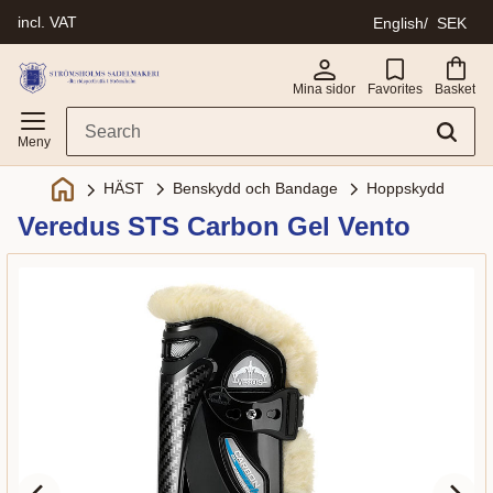
incl. VAT
English
SEK
Menu
Mina sidor
Favorites
Basket
Benskydd och Bandage
Hoppskydd
HÄST
Veredus STS Carbon Gel Vento