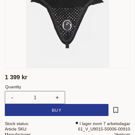
1 399
kr
Quantity
-
+
BUY
Add to fa
Stock status
I lager inom 7 arbetsdagar
Article SKU
61_V_U9015-50006-00910
Manufacturer
Vestrum