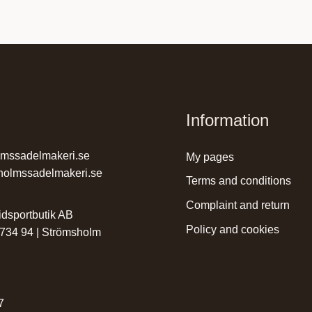
Information
lmssadelmakeri.se
my pages
holmssadelmakeri.se
terms and conditions
complaint and return
dsportbutik AB
policy and cookies
 734 94 | Strömsholm
r
7