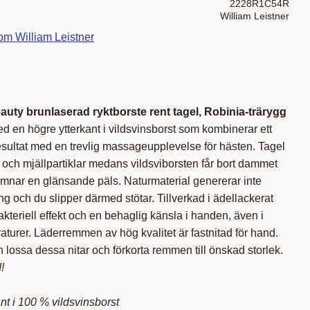
2228R1C54R
William Leistner
om William Leistner
auty brunlaserad ryktborste rent tagel, Robinia-trärygg
ed en högre ytterkant i vildsvinsborst som kombinerar ett
esultat med en trevlig massageupplevelse för hästen. Tagel
ts och mjällpartiklar medans vildsviborsten får bort dammet
ämnar en glänsande päls. Naturmaterial genererar inte
ng och du slipper därmed stötar. Tillverkad i ädellackerat
akteriell effekt och en behaglig känsla i handen, även i
turer. Läderremmen av hög kvalitet är fastnitad för hand.
lossa dessa nitar och förkorta remmen till önskad storlek.
!
ant i 100 % vildsvinsborst