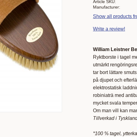
Article SKU
Manufacturer
Show all products fr
Write a review!
William Leistner Be
Ryktborste i tagel m
utmärkt rengöringsr
tar bort lättare smu
på djupet och efterl
elektrostatisk laddni
robiniaträ med antib
mycket svala tempera
Om man vill kan man 
Tillverkad i Tyskland
*100 % tagel, ytterk