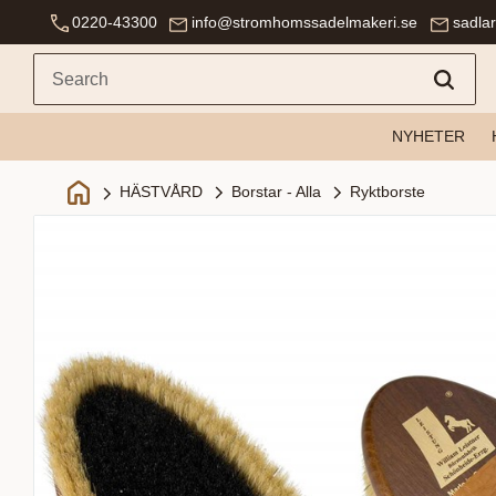
0220-43300
info@stromhomssadelmakeri.se
sadla
NYHETER
Borstar - Alla
Ryktborste
HÄSTVÅRD