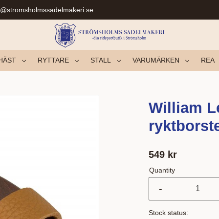
r@stromsholmssadelmakeri.se
HÄST
RYTTARE
STALL
VARUMÄRKEN
REA
William L
ryktborste
549
kr
Quantity
-
Stock status