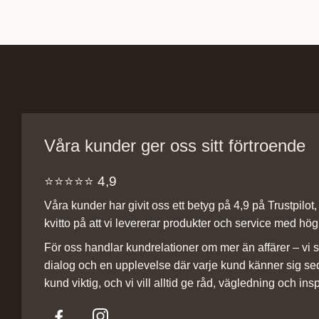
Våra kunder ger oss sitt förtroende
⭐️⭐️⭐️⭐️⭐️ 4,9
Våra kunder har givit oss ett betyg på 4,9 på Trustpilot, v
kvitto på att vi levererar produkter och service med hög 
För oss handlar kundrelationer om mer än affärer – vi st
dialog och en upplevelse där varje kund känner sig se
kund viktig, och vi vill alltid ge råd, vägledning och insp