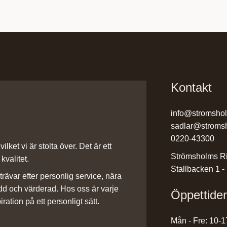
Kontakt
info@stromsho
sadlar@stroms
0220-43300
ilket vi är stolta över. Det är ett
Strömsholms Ri
kvalitet.
Stallbacken 1 -
rävar efter personlig service, nära
dd och värderad. Hos oss är varje
Öppettide
iration på ett personligt sätt.
Mån - Fre: 10-1