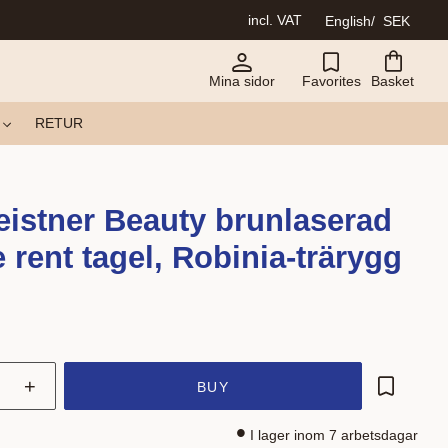
incl. VAT
English
SEK
Mina sidor
Favorites
Basket
RETUR
eistner Beauty brunlaserad
 rent tagel, Robinia-trärygg
+
BUY
Add to fa
I lager inom 7 arbetsdagar