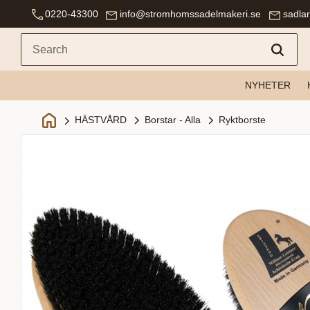
0220-43300
info@stromhomssadelmakeri.se
sadla
NYHETER
Borstar - Alla
Ryktborste
HÄSTVÅRD