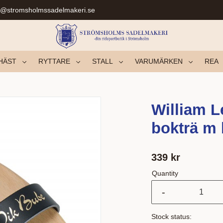
r@stromsholmssadelmakeri.se
HÄST
RYTTARE
STALL
VARUMÄRKEN
REA
William L
bokträ m 
339
kr
Quantity
-
Stock status