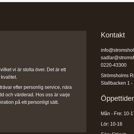
Kontakt
info@stromsho
sadlar@stroms
0220-43300
ilket vi är stolta över. Det är ett
Strömsholms Ri
kvalitet.
Stallbacken 1 -
rävar efter personlig service, nära
dd och värderad. Hos oss är varje
Öppettide
iration på ett personligt sätt.
Mån - Fre: 10-1
Lör: 10-16