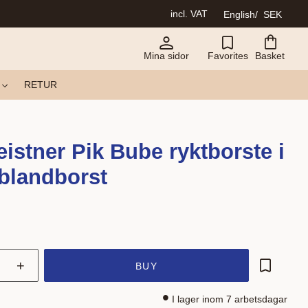
incl. VAT
English
SEK
Mina sidor
Favorites
Basket
RETUR
eistner Pik Bube ryktborste i
blandborst
+
BUY
Add to fa
I lager inom 7 arbetsdagar