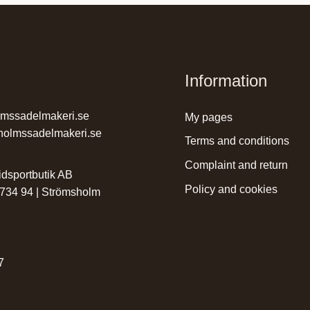
Information
lmssadelmakeri.se
my pages
holmssadelmakeri.se
terms and conditions
complaint and return
dsportbutik AB
policy and cookies
 734 94 | Strömsholm
r
7