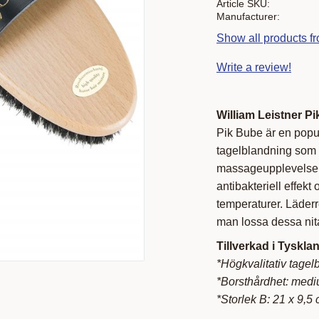
Article SKU
Manufacturer
Show all products fr
Write a review!
William Leistner P
Pik Bube är en popul
tagelblandning som g
massageupplevelse f
antibakteriell effek
temperaturer. Läderr
man lossa dessa nita
Tillverkad i Tyskla
*Högkvalitativ tagel
*Borsthårdhet: med
*Storlek B: 21 x 9,5