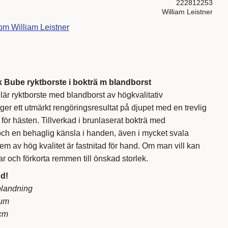
222812253
William Leistner
om William Leistner
ik Bube ryktborste i bokträ m blandborst
är ryktborste med blandborst av högkvalitativ
er ett utmärkt rengöringsresultat på djupet med en trevlig
ör hästen. Tillverkad i brunlaserat bokträ med
t och en behaglig känsla i handen, även i mycket svala
em av hög kvalitet är fastnitad för hand. Om man vill kan
r och förkorta remmen till önskad storlek.
nd!
blandning
ium
 cm