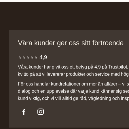
Våra kunder ger oss sitt förtroende
⭐️⭐️⭐️⭐️⭐️ 4,9
Våra kunder har givit oss ett betyg på 4,9 på Trustpilot, v
kvitto på att vi levererar produkter och service med hög 
För oss handlar kundrelationer om mer än affärer – vi st
dialog och en upplevelse där varje kund känner sig se
kund viktig, och vi vill alltid ge råd, vägledning och insp