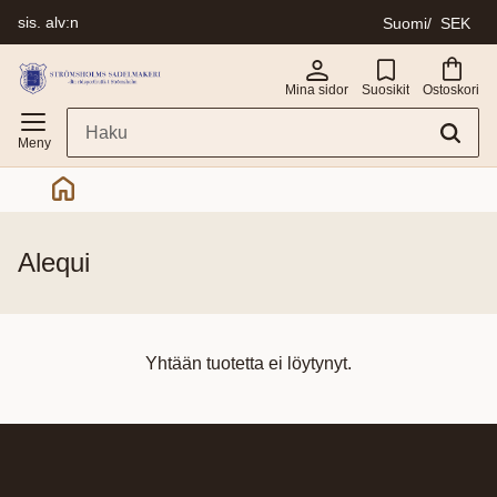
sis. alv:n
Suomi
SEK
Valikko
Mina sidor
Suosikit
Ostoskori
alequi
Yhtään tuotetta ei löytynyt.