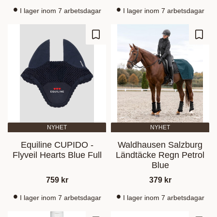
I lager inom 7 arbetsdagar
I lager inom 7 arbetsdagar
Lisää suosikiksi
Lisää
NYHET
NYHET
Equiline CUPIDO -
Waldhausen Salzburg
Flyveil Hearts Blue Full
Ländtäcke Regn Petrol
Blue
759
kr
379
kr
I lager inom 7 arbetsdagar
I lager inom 7 arbetsdagar