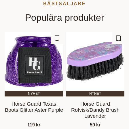
BÄSTSÄLJARE
Populära produkter
Lisää suosikiksi
Lisää
NYHET
NYHET
Horse Guard Texas
Horse Guard
Boots Glitter Aster Purple
Rotvisk/Dandy Brush
Lavender
119
kr
59
kr