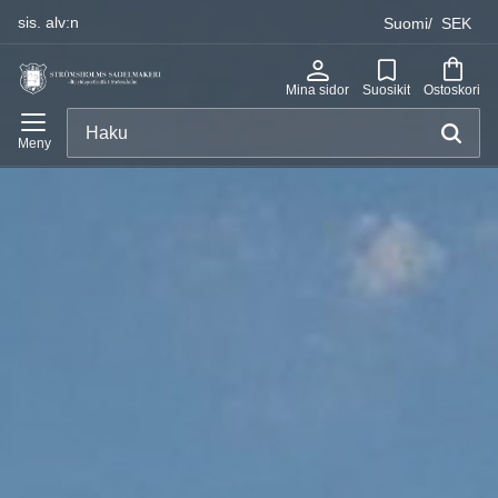
sis. alv:n
Suomi
SEK
Valikko
Mina sidor
Suosikit
Ostoskori