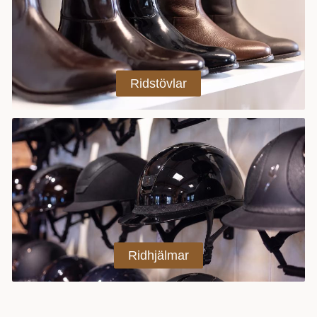
ridstövlar
ridhjälmar