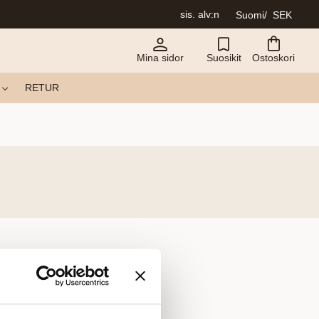
sis. alv:n
Suomi
SEK
Mina sidor
Suosikit
Ostoskori
RETUR