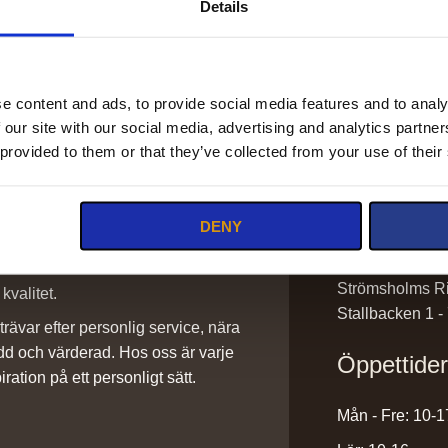
Details
e content and ads, to provide social media features and to analy
 our site with our social media, advertising and analytics partn
Kontakt
 provided to them or that they’ve collected from your use of their
info@stromsho
DENY
sadlar@stroms
0220-43300
ilket vi är stolta över. Det är ett
Strömsholms Ri
kvalitet.
Stallbacken 1 -
rävar efter personlig service, nära
dd och värderad. Hos oss är varje
Öppettide
iration på ett personligt sätt.
Mån - Fre: 10-1