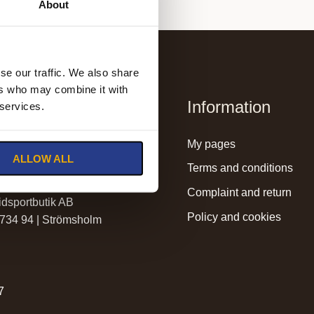
About
se our traffic. We also share
ers who may combine it with
Information
 services.
lmssadelmakeri.se
my pages
ALLOW ALL
holmssadelmakeri.se
terms and conditions
complaint and return
dsportbutik AB
policy and cookies
 734 94 | Strömsholm
r
7