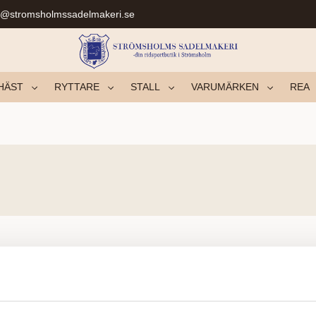
r@stromsholmssadelmakeri.se
HÄST
RYTTARE
STALL
VARUMÄRKEN
REA
Yhtään tuotetta ei löytynyt.