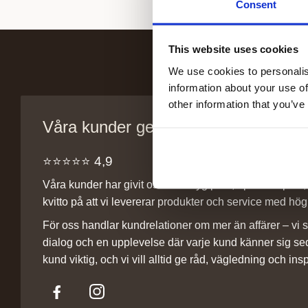
Consent
This website uses cookies
We use cookies to personalis
information about your use of
other information that you’ve
Våra kunder ger oss sitt förtroende
⭐️⭐️⭐️⭐️⭐️ 4,9
Våra kunder har givit oss ett betyg på 4,9 på Trustpilot, v
kvitto på att vi levererar produkter och service med hög 
För oss handlar kundrelationer om mer än affärer – vi st
dialog och en upplevelse där varje kund känner sig se
kund viktig, och vi vill alltid ge råd, vägledning och insp