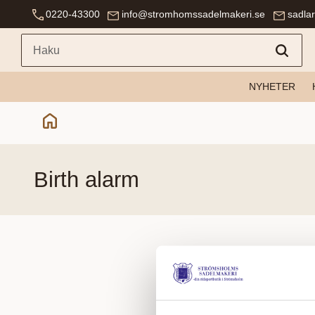
0220-43300
info@stromhomssadelmakeri.se
sadla
NYHETER
birth alarm