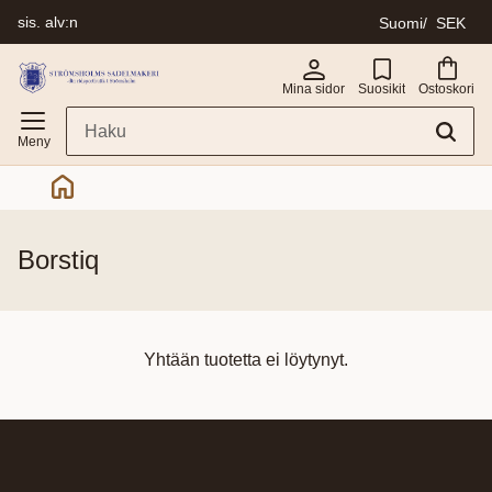
sis. alv:n
Suomi
SEK
Valikko
Mina sidor
Suosikit
Ostoskori
borstiq
Yhtään tuotetta ei löytynyt.