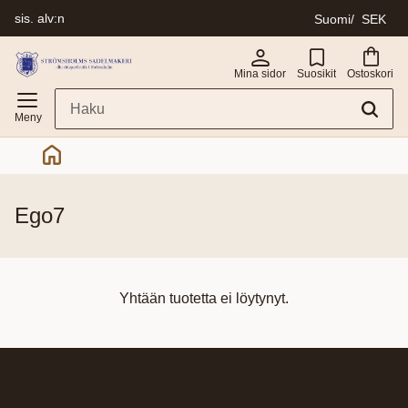
sis. alv:n
Suomi
SEK
Valikko
Mina sidor
Suosikit
Ostoskori
ego7
Yhtään tuotetta ei löytynyt.