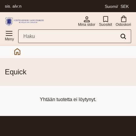
sis. alv:n
Suomi
SEK
Valikko
Mina sidor
Suosikit
Ostoskori
equick
Yhtään tuotetta ei löytynyt.