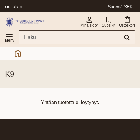
sis. alv:n
Suomi
SEK
Valikko
Mina sidor
Suosikit
Ostoskori
k9
Yhtään tuotetta ei löytynyt.