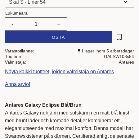
Lukumäärä
-
+
OSTA
Lisää suo
Varastotilanne
I lager inom 5 arbetsdagar
Tuotenro
GALSW108s54
Valmistaja
Antares
Näytä kaikki tuotteet, joiden valmistaja on Antares
Anna arvio!
Antares Galaxy Eclipse Blå/Brun
Antarès Galaxy ridhjälm med solskärm i en matt blå finish
med brunt läder och kromade detaljer kombinerar ett
elegant utseende med maximal komfort. Denna modell har
Swarowskistenar på skärmen. Certifierad enligt de senaste