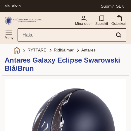
sis. alv:n
Suomi
SEK
Valikko
Mina sidor
Suosikit
Ostoskori
Ridhjälmar
Antares
RYTTARE
Antares Galaxy Eclipse Swarowski
Blå/Brun