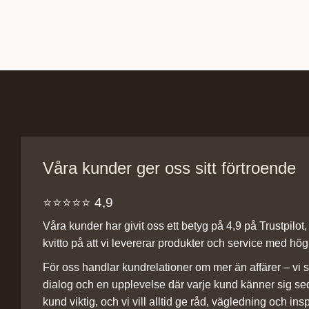
Våra kunder ger oss sitt förtroende
⭐️⭐️⭐️⭐️⭐️ 4,9
Våra kunder har givit oss ett betyg på 4,9 på Trustpilot, v
kvitto på att vi levererar produkter och service med hög 
För oss handlar kundrelationer om mer än affärer – vi st
dialog och en upplevelse där varje kund känner sig se
kund viktig, och vi vill alltid ge råd, vägledning och insp