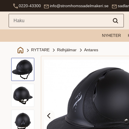
0220-43300
info@stromhomssadelmakeri.se
sadla
NYHETER
Ridhjälmar
Antares
RYTTARE