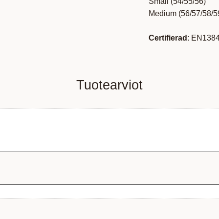
Small (54/55/56)
Medium (56/57/58/5
Certifierad
: EN1384
Tuotearviot