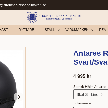
r@stromsholmssadelmakeri.se
HÄST
RYTTARE
STALL
VARUMÄRKEN
REA
Antares R
Svart/Sva
4 995
kr
Storlek Hjälm Antares
Lukumäärä