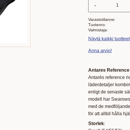
-
Varastotilanne
Tuotenro
Valmistaja
Näytä kaikki tuottee
Anna arvio!
Antares Reference
Antarès reference ri
läderdetaljer kombin
enligt de senaste sä
modell har Swarowsk
med de medföljande 
för att alltid hålla h
Storlek
: