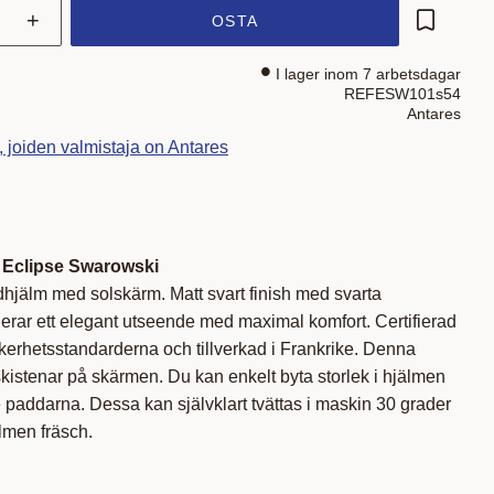
+
OSTA
Lisää su
I lager inom 7 arbetsdagar
REFESW101s54
Antares
t, joiden valmistaja on Antares
 Eclipse Swarowski
dhjälm med solskärm. Matt svart finish med svarta
erar ett elegant utseende med maximal komfort. Certifierad
kerhetsstandarderna och tillverkad i Frankrike. Denna
istenar på skärmen. Du kan enkelt byta storlek i hjälmen
paddarna. Dessa kan självklart tvättas i maskin 30 grader
jälmen fräsch.