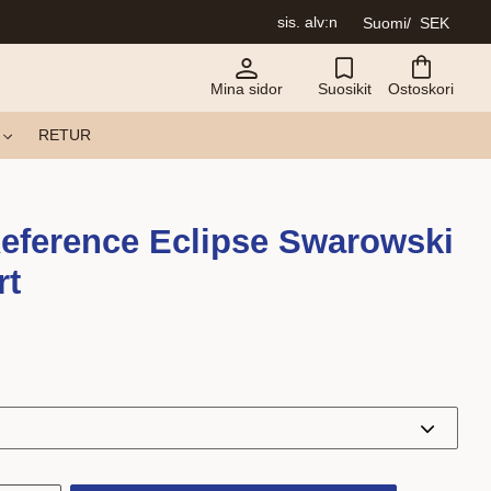
sis. alv:n
Suomi
SEK
Mina sidor
Suosikit
Ostoskori
RETUR
eference Eclipse Swarowski
rt