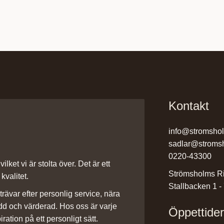
Kontakt
info@stromsho
sadlar@stroms
0220-43300
ilket vi är stolta över. Det är ett
Strömsholms Ri
kvalitet.
Stallbacken 1 -
rävar efter personlig service, nära
dd och värderad. Hos oss är varje
Öppettide
iration på ett personligt sätt.